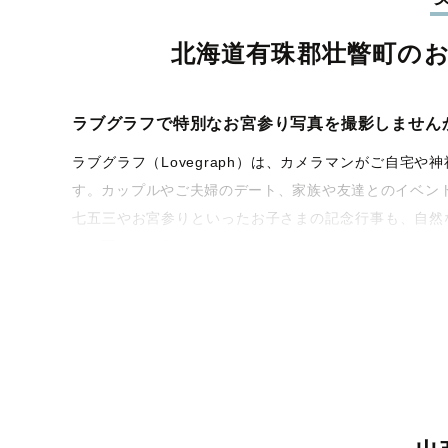
北海道有珠郡壮瞥町の
ラブグラフで特別なお宮参り写真を撮影しません
ラブグラフ（Lovegraph）は、カメラマンがご自
す。カップルやご夫婦のデート、家族や友達とのイベン
七五三やお宮参りといったお子さまの記念行事も、自然
うな写真に仕上げます。
全国一律の安心料金でプロ品質をお届け
料金は全国どこでも一律。わかりやすく安心の価格設定
ィを身につけたプロのカメラマンが全国47都道府県に在
験をお届けします。
丁寧なレタッチで思い出を美しく仕上げます