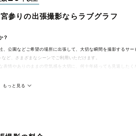
お宮参りの
出張撮影なら
ラブグラフ
か？
宅や神社、公園などご希望の場所に出張して、大切な瞬間を撮影するサー
トなど、さまざまなシーンでご利用いただけます。
な表情やありのままの空気感を大切に、何十年経っても見返したく
もっと見る
です。オリジナルの研修と厳正な審査に合格し、撮影技術やホスピ
籍しています。創業10年のノウハウを活かし、思い出に残る素敵な