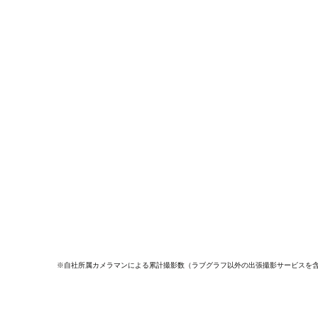
※自社所属カメラマンによる累計撮影数（ラブグラフ以外の出張撮影サービスを