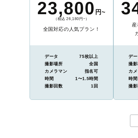
23,800
3
円~
（税込 26,180円~）
産
全国対応の人気プラン！
データ
75枚以上
デー
撮影場所
全国
撮影
カメラマン
指名可
カメ
時間
1〜1.5時間
時間
撮影回数
1回
撮影