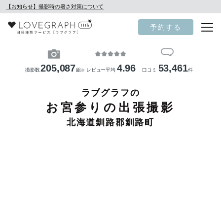
【お知らせ】撮影時の暑さ対策について
予約する
205,087
4.96
53,461
撮影数
組
レビュー平均
口コミ
件
※
ラブグラフの
お宮参りの出張撮影
北海道釧路郡釧路町