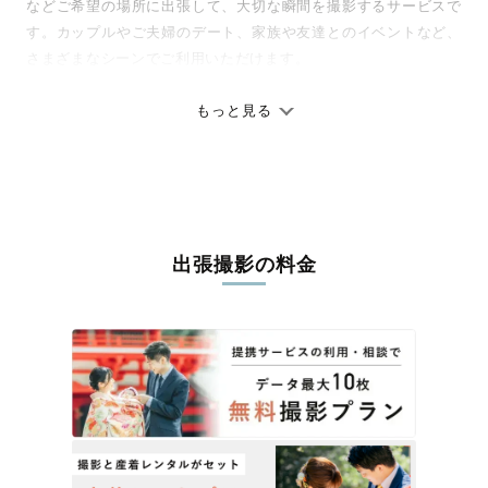
などご希望の場所に出張して、大切な瞬間を撮影するサービスで
す。カップルやご夫婦のデート、家族や友達とのイベントなど、
さまざまなシーンでご利用いただけます。
七五三やお宮参りといったお子さまの記念行事も、自然な表情や
ありのままの空気感を大切に、何十年経っても見返したくなるよ
もっと見る
うな写真に仕上げます。
全国一律の安心料金でプロ品質をお届け
料金は全国どこでも一律。わかりやすく安心の価格設定です。オ
リジナルの研修と厳正な審査に合格し、撮影技術やホスピタリテ
出張撮影の料金
ィを身につけたプロのカメラマンが全国47都道府県に在籍してい
ます。創業10年のノウハウを活かし、思い出に残る素敵な撮影体
験をお届けします。
丁寧なレタッチで思い出を美しく仕上げます
撮影後は、独自の編集技術で写真の明るさや色合いを丁寧に調
整。自然な雰囲気を残しつつも、おしゃれで洗練された仕上がり
に。きっと「こんな写真を撮ってほしかった！」と思える一枚に
出会えます。まずは、ラブグラフの
撮影事例
をご覧ください。