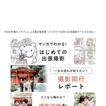
※自社所属カメラマンによる累計撮影数（ラブグラフ以外の出張撮影サービスを含む）