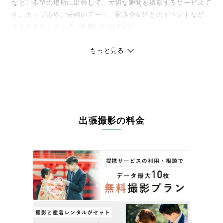
などご希望の場所に出張して、大切な瞬間を撮影するサービスで
す。カップルやご夫婦のデート、家族や友達とのイベントなど、
さまざまなシーンでご利用いただけます。
七五三やお宮参りといったお子さまの記念行事も、自然な表情や
ありのままの空気感を大切に、何十年経っても見返したくなるよ
もっと見る
うな写真に仕上げます。
全国一律の安心料金でプロ品質をお届け
料金は全国どこでも一律。わかりやすく安心の価格設定です。オ
リジナルの研修と厳正な審査に合格し、撮影技術やホスピタリテ
出張撮影の料金
ィを身につけたプロのカメラマンが全国47都道府県に在籍してい
ます。創業10年のノウハウを活かし、思い出に残る素敵な撮影体
験をお届けします。
丁寧なレタッチで思い出を美しく仕上げます
撮影後は、独自の編集技術で写真の明るさや色合いを丁寧に調
整。自然な雰囲気を残しつつも、おしゃれで洗練された仕上がり
に。きっと「こんな写真を撮ってほしかった！」と思える一枚に
出会えます。まずは、ラブグラフの
撮影事例
をご覧ください。