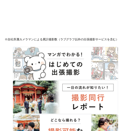
※自社所属カメラマンによる累計撮影数（ラブグラフ以外の出張撮影サービスを含む）