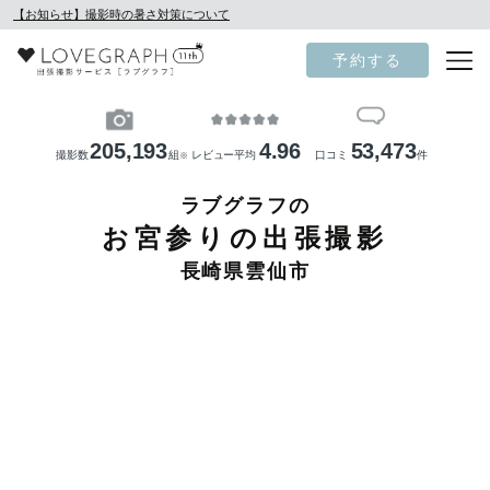
【お知らせ】撮影時の暑さ対策について
予約する
205,193
4.96
53,473
撮影数
組
レビュー平均
口コミ
件
※
ラブグラフの
お宮参りの出張撮影
長崎県雲仙市