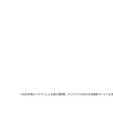
※自社所属カメラマンによる累計撮影数（ラブグラフ以外の出張撮影サービスを