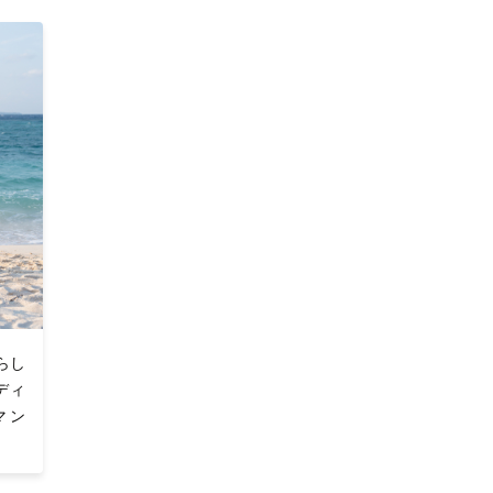
上がり
。
らし
ディ
マン