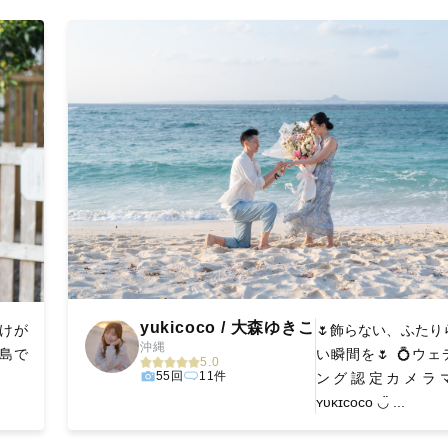
丁寧に調整。自然な雰囲気を残しつつも、おしゃれで洗練された仕
る一枚に出会えます。まずは、ラブグラフの
撮影事例
をご覧ください
yukicoco / 大森ゆきこ
けが
🌷飾らない、ふたり
沖縄
児島で
い瞬間を🌷 💍ウェ
5.0
55回
11件
ング認定カメラ
ʏᴜᴋɪᴄᴏᴄᴏ ◡̈ ...