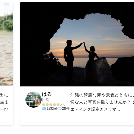
はる
い出に
沖縄の綺麗な海や景色とともに
沖縄
縄生ま
切な人と写真を撮りませんか？ 
5.0
130回
20件
ーぴ
エディング認定カメラマ...