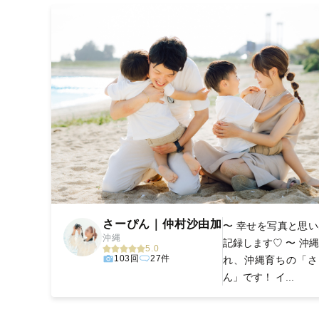
さーぴん｜仲村沙由加
〜 幸せを写真と思
沖縄
記録します♡ 〜 沖
5.0
103回
27件
れ、沖縄育ちの「さ
ん」です！ イ...