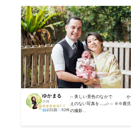
撮影後は、独自の編集技術で写真の明るさや色合いを
に。きっと「こんな写真を撮ってほしかった！」と思え
ゆかまる
-- 美しい景色のなかで か
沖縄
えのない写真を𓂃𓈒𓂂𓏸 -- ※※鹿
5.0
221回
52件
の撮影...