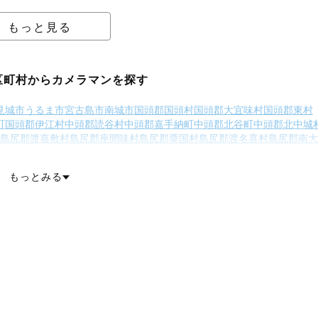
もっと見る
区町村からカメラマンを探す
見城市
うるま市
宮古島市
南城市
国頭郡国頭村
国頭郡大宜味村
国頭郡東村
町
国頭郡伊江村
中頭郡読谷村
中頭郡嘉手納町
中頭郡北谷町
中頭郡北中城
島尻郡渡嘉敷村
島尻郡座間味村
島尻郡粟国村
島尻郡渡名喜村
島尻郡南大
久米島町
島尻郡八重瀬町
宮古郡多良間村
八重山郡竹富町
八重山郡与那国
もっとみる