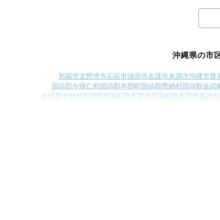
沖縄県の市
那覇市
宜野湾市
石垣市
浦添市
名護市
糸満市
沖縄市
豊
国頭郡今帰仁村
国頭郡本部町
国頭郡恩納村
国頭郡金武
中頭郡中城村
中頭郡西原町
島尻郡与那原町
島尻郡南風原町
島尻郡北大東村
島尻郡伊平屋村
島尻郡伊是名村
島尻郡