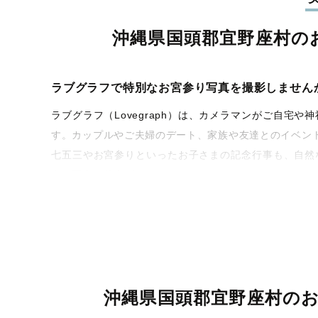
沖縄県国頭郡宜野座村の
ラブグラフで特別なお宮参り写真を撮影しません
ラブグラフ（Lovegraph）は、カメラマンがご自
す。カップルやご夫婦のデート、家族や友達とのイベン
七五三やお宮参りといったお子さまの記念行事も、自然
うな写真に仕上げます。
全国一律の安心料金でプロ品質をお届け
料金は全国どこでも一律。わかりやすく安心の価格設定
ィを身につけたプロのカメラマンが全国47都道府県に在
験をお届けします。
沖縄県国頭郡宜野座村の
丁寧なレタッチで思い出を美しく仕上げます