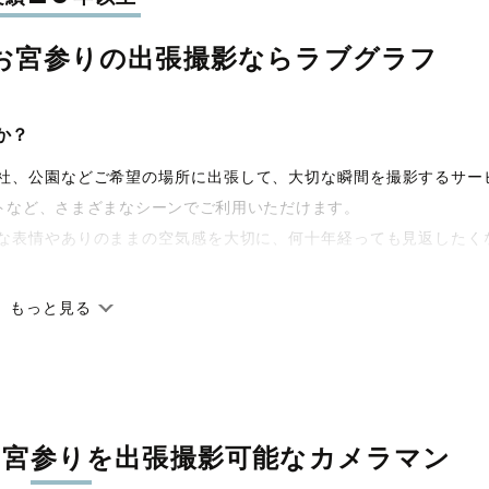
お宮参りの
出張撮影なら
ラブグラフ
か？
宅や神社、公園などご希望の場所に出張して、大切な瞬間を撮影するサー
トなど、さまざまなシーンでご利用いただけます。
な表情やありのままの空気感を大切に、何十年経っても見返したく
もっと見る
です。オリジナルの研修と厳正な審査に合格し、撮影技術やホスピ
籍しています。創業10年のノウハウを活かし、思い出に残る素敵な
お宮参りを
出張撮影可能なカメラマン