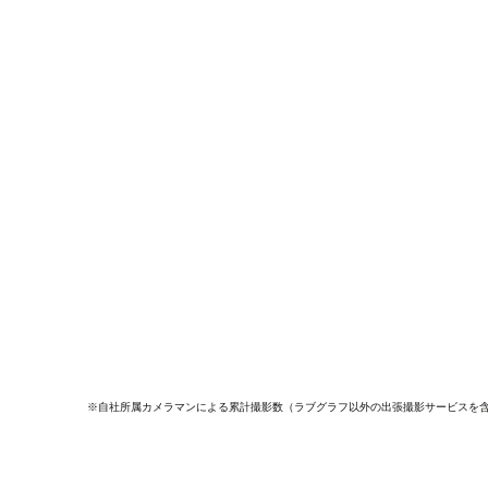
※自社所属カメラマンによる累計撮影数（ラブグラフ以外の出張撮影サービスを