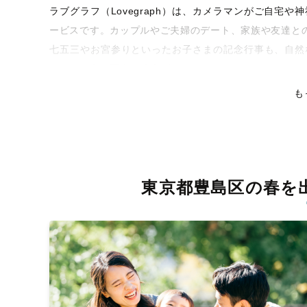
ラブグラフ（Lovegraph）は、カメラマンがご自宅
ービスです。カップルやご夫婦のデート、家族や友達と
七五三やお宮参りといったお子さまの記念行事も、自然
くなるような写真に仕上げます。
も
全国一律の安心料金でプロ品質をお届け
料金は全国どこでも一律。わかりやすく安心の価格設定
ピタリティを身につけたプロのカメラマンが全国47都道
残る素敵な撮影体験をお届けします。
東京都豊島区の春を
丁寧なレタッチで思い出を美しく仕上げます
撮影後は、独自の編集技術で写真の明るさや色合いを丁
上がりに。きっと「こんな写真を撮ってほしかった！」
覧ください。