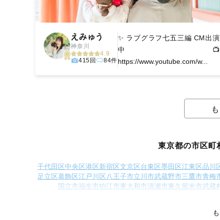
えみゅう
✨ ラブグラフ七五三編 CM出演
神奈川
中 📺
4.9
415回
84件
https://www.youtube.com/w...
も
東京都の市区町
千代田区
中央区
港区
新宿区
文京区
台東区
墨田区
江東区
品川
足立区
葛飾区
江戸川区
八王子市
立川市
武蔵野市
三鷹市
青梅
国立市
福生市
狛江市
東大和市
清瀬市
東久留米市
武蔵
西多摩郡日の出町
西多摩郡檜原村
西多摩郡奥多摩町
大島町
も