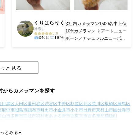
くりはらりく
🎖️社内カメラマン1500名中上位
神奈川
10%カメラマン 🍼アートニュー
5.0
346回
167件
ボーン／ナチュラルニューボ...
っと見る
村からカメラマンを探す
区
目黒区
大田区
世田谷区
渋谷区
中野区
杉並区
北区
荒川区
板橋区
練馬区
市
府中市
昭島市
調布市
町田市
小金井市
小平市
日野市
東村山市
国分寺市
村山市
多摩市
稲城市
羽村市
あきる野市
西東京市
西多摩郡瑞穂町
利島村
新島村
神津島村
三宅島三宅村
御蔵島村
八丈島八丈町
青ヶ島村
小笠原村
っとみる