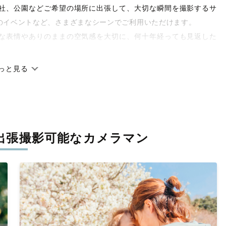
や神社、公園などご希望の場所に出張して、大切な瞬間を撮影するサ
のイベントなど、さまざまなシーンでご利用いただけます。
な表情やありのままの空気感を大切に、何十年経っても見返した
っと見る
です。オリジナルの研修と厳正な審査に合格し、撮影技術やホス
府県に在籍しています。創業10年のノウハウを活かし、思い出に
出張撮影可能なカメラマン
寧に調整。自然な雰囲気を残しつつも、おしゃれで洗練された仕
と思える一枚に出会えます。まずは、ラブグラフの
撮影事例
をご