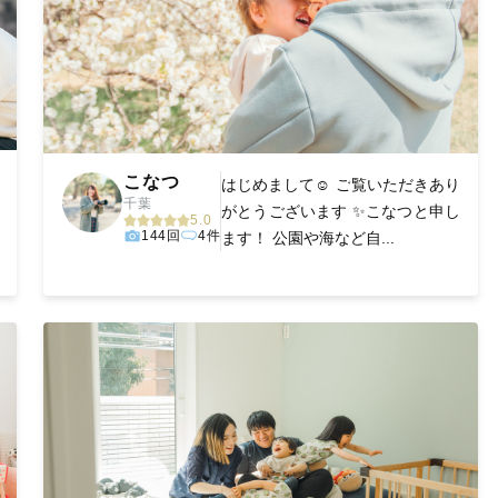
こなつ
はじめまして☺ ご覧いただきあり
千葉
がとうございます ✨こなつと申し
5.0
144回
4件
ます！ 公園や海など自...