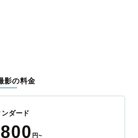
撮影の料金
タンダード
,800
円~