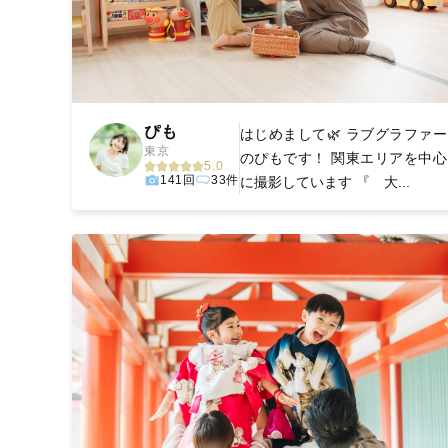
ぴも
はじめまして🌿 ラブグラファー
東京
のぴもです！ 関東エリアを中心
5.0
141回
33件
に撮影しています 『 大...