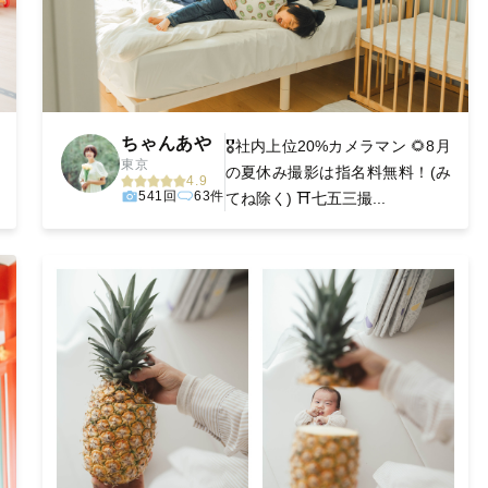
ちゃんあや
🎖️社内上位20%カメラマン 🌻8月
東京
の夏休み撮影は指名料無料！(み
4.9
541回
63件
てね除く) ⛩️七五三撮...