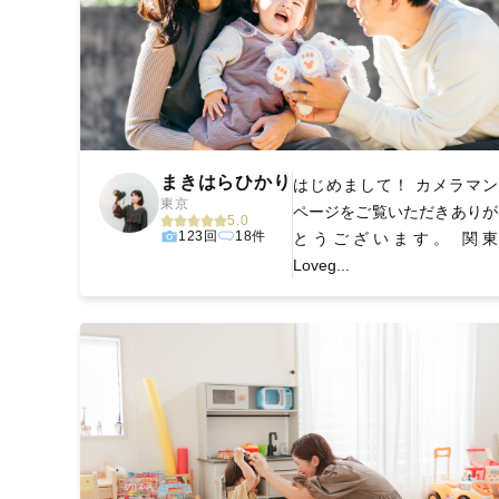
まきはらひかり
はじめまして！ カメラマン
東京
ページをご覧いただきありが
5.0
123回
18件
とうございます。 関東
Loveg...