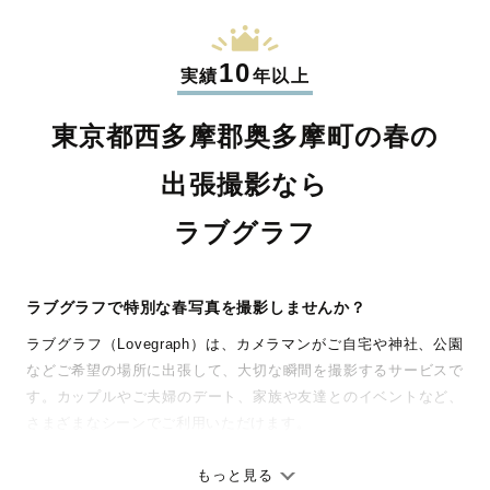
10
実績
年以上
東京都西多摩郡奥多摩町の春の
出張撮影なら
ラブグラフ
ラブグラフで特別な春写真を撮影しませんか？
ラブグラフ（Lovegraph）は、カメラマンがご自宅や神社、公園
などご希望の場所に出張して、大切な瞬間を撮影するサービスで
す。カップルやご夫婦のデート、家族や友達とのイベントなど、
さまざまなシーンでご利用いただけます。
七五三やお宮参りといったお子さまの記念行事も、自然な表情や
ありのままの空気感を大切に、何十年経っても見返したくなるよ
もっと見る