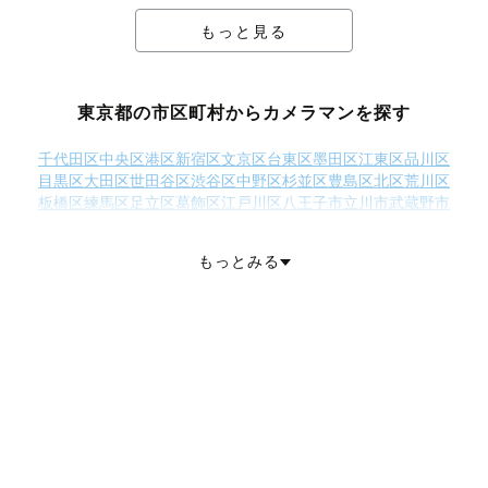
もっと見る
東京都の市区町村からカメラマンを探す
千代田区
中央区
港区
新宿区
文京区
台東区
墨田区
江東区
品川区
目黒区
大田区
世田谷区
渋谷区
中野区
杉並区
豊島区
北区
荒川区
板橋区
練馬区
足立区
葛飾区
江戸川区
八王子市
立川市
武蔵野市
三鷹市
青梅市
府中市
昭島市
調布市
町田市
小金井市
小平市
日野市
東村山市
国分寺市
国立市
福生市
狛江市
東大和市
清瀬市
もっとみる
東久留米市
武蔵村山市
多摩市
稲城市
羽村市
あきる野市
西東京市
西多摩郡瑞穂町
西多摩郡日の出町
西多摩郡檜原村
大島町
利島村
新島村
神津島村
三宅島三宅村
御蔵島村
八丈島八丈町
青ヶ島村
小笠原村