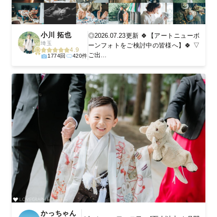
小川 拓也
◎2026.07.23更新 🍀【アートニューボ
埼玉
ーンフォトをご検討中の皆様へ】🍀 ▽
4.9
ご出...
1774回
420件
かっちゃん