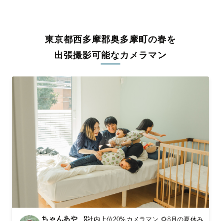
うな写真に仕上げます。
全国一律の安心料金でプロ品質をお届け
東京都西多摩郡奥多摩町の春を
料金は全国どこでも一律。わかりやすく安心の価格設定です。オ
リジナルの研修と厳正な審査に合格し、撮影技術やホスピタリテ
出張撮影可能なカメラマン
ィを身につけたプロのカメラマンが全国47都道府県に在籍してい
ます。創業10年のノウハウを活かし、思い出に残る素敵な撮影体
験をお届けします。
丁寧なレタッチで思い出を美しく仕上げます
撮影後は、独自の編集技術で写真の明るさや色合いを丁寧に調
整。自然な雰囲気を残しつつも、おしゃれで洗練された仕上がり
に。きっと「こんな写真を撮ってほしかった！」と思える一枚に
出会えます。まずは、ラブグラフの
撮影事例
をご覧ください。
ちゃんあや
🎖️社内上位20%カメラマン 🌻8月の夏休み