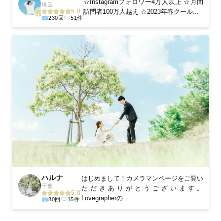
☆Instagramフォロワー4万人以上 ☆月間
埼玉
訪問者100万人越え ☆2023年春クール...
5.0
230回
51件
ハルナ
はじめまして！カメラマンページをご覧い
千葉
ただきありがとうございます。
5.0
Lovegrapherの...
80回
15件