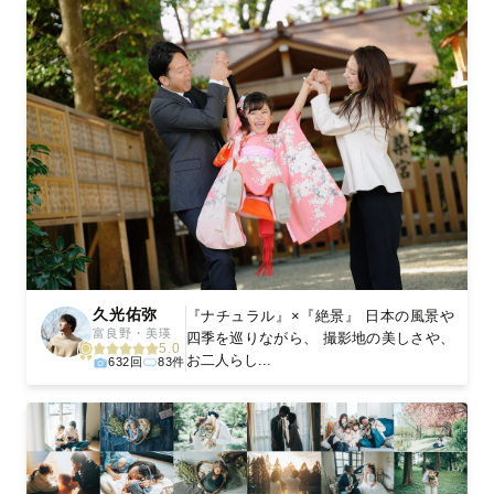
久光佑弥
『ナチュラル』×『絶景』 日本の風景や
富良野・美瑛
四季を巡りながら、 撮影地の美しさや、
5.0
お二人らし...
632回
83件