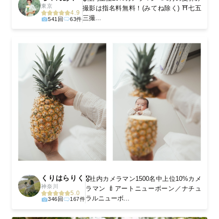
東京
撮影は指名料無料！(みてね除く) ⛩️七五
4.9
三撮...
541回
63件
くりはらりく
🎖️社内カメラマン1500名中上位10%カメ
神奈川
ラマン 🍼アートニューボーン／ナチュ
5.0
ラルニューボ...
346回
167件