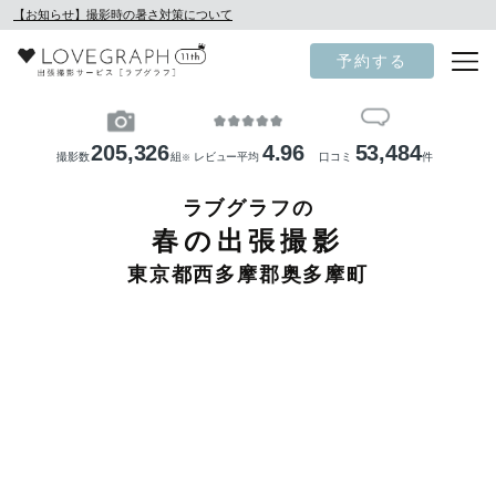
【お知らせ】撮影時の暑さ対策について
予約する
205,326
4.96
53,484
撮影数
組
レビュー平均
口コミ
件
※
ラブグラフの
春の出張撮影
東京都西多摩郡奥多摩町