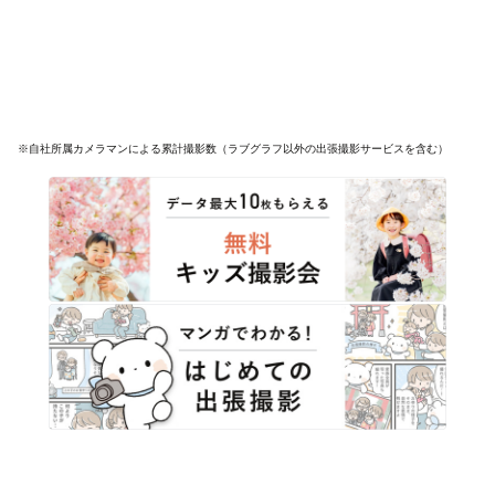
※自社所属カメラマンによる累計撮影数（ラブグラフ以外の出張撮影サービスを含む）