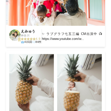
えみゅう
✨ ラブグラフ七五三編 CM出演中 📺
神奈川
https://www.youtube.com/w...
4.9
415回
84件