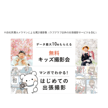
※自社所属カメラマンによる累計撮影数（ラブグラフ以外の出張撮影サービスを含む）