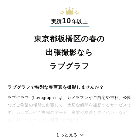
10
実績
年以上
東京都板橋区の春の
出張撮影なら
ラブグラフ
ラブグラフで特別な春写真を撮影しませんか？
ラブグラフ（Lovegraph）は、カメラマンがご自宅や神社、公園
などご希望の場所に出張して、大切な瞬間を撮影するサービスで
す。カップルやご夫婦のデート、家族や友達とのイベントなど、
さまざまなシーンでご利用いただけます。
七五三やお宮参りといったお子さまの記念行事も、自然な表情や
ありのままの空気感を大切に、何十年経っても見返したくなるよ
もっと見る