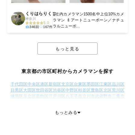
くりはらりく
🎖️社内カメラマン1500名中上位10%カメ
神奈川
ラマン 🍼アートニューボーン／ナチュ
5.0
ラルニューボ...
346回
167件
もっと見る
東京都の市区町村からカメラマンを探す
千代田区
中央区
港区
新宿区
文京区
台東区
墨田区
江東区
品川区
目黒区
大田区
世田谷区
渋谷区
中野区
杉並区
豊島区
北区
荒川区
練馬区
足立区
葛飾区
江戸川区
八王子市
立川市
武蔵野市
三鷹市
青梅市
府中市
昭島市
調布市
町田市
小金井市
小平市
日野市
東村山市
国分寺市
国立市
福生市
狛江市
東大和市
清瀬市
もっとみる
東久留米市
武蔵村山市
多摩市
稲城市
羽村市
あきる野市
西東京市
西多摩郡瑞穂町
西多摩郡日の出町
西多摩郡檜原村
西多摩郡奥多摩町
大島町
利島村
新島村
神津島村
三宅島三宅村
御蔵島村
八丈島八丈町
青ヶ島村
小笠原村