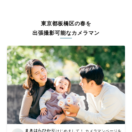
うな写真に仕上げます。
全国一律の安心料金でプロ品質をお届け
東京都板橋区の春を
料金は全国どこでも一律。わかりやすく安心の価格設定です。オ
リジナルの研修と厳正な審査に合格し、撮影技術やホスピタリテ
出張撮影可能なカメラマン
ィを身につけたプロのカメラマンが全国47都道府県に在籍してい
ます。創業10年のノウハウを活かし、思い出に残る素敵な撮影体
験をお届けします。
丁寧なレタッチで思い出を美しく仕上げます
撮影後は、独自の編集技術で写真の明るさや色合いを丁寧に調
整。自然な雰囲気を残しつつも、おしゃれで洗練された仕上がり
に。きっと「こんな写真を撮ってほしかった！」と思える一枚に
出会えます。まずは、ラブグラフの
撮影事例
をご覧ください。
まきはらひかり
はじめまして！ カメラマンページを