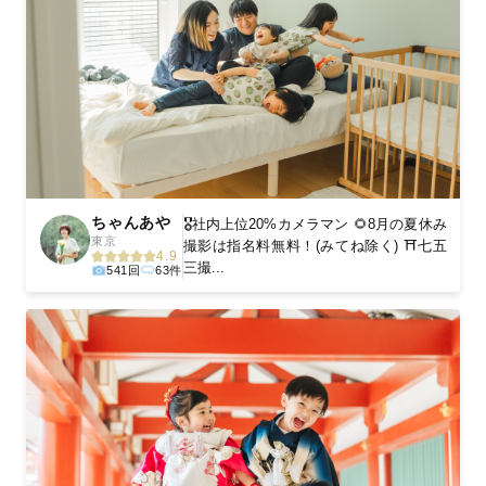
ちゃんあや
🎖️社内上位20%カメラマン 🌻8月の夏休み
東京
撮影は指名料無料！(みてね除く) ⛩️七五
4.9
三撮...
541回
63件