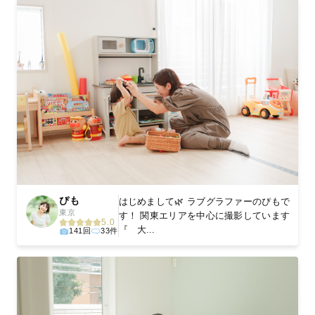
ぴも
はじめまして🌿 ラブグラファーのぴもで
東京
す！ 関東エリアを中心に撮影しています
5.0
『 大...
141回
33件