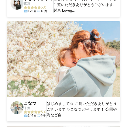
東京
ご覧いただきありがとうございます。
5.0
関東 Loveg...
123回
18件
こなつ
はじめまして☺ ご覧いただきありがとう
千葉
ございます ✨こなつと申します！ 公園や
5.0
海など自...
144回
4件