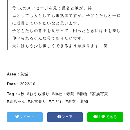
母:夫のメッセージを見て反省と涙が。笑
母としても人としても未熟者ですが、子どもたちと一緒
に成長していきたいなと思います。
子どもたちの背中を見守って、困ったときには手を差し
伸べられるそんな母でありたいです。
夫にはもう少し優しくできるよう頑張ります。笑
Area：
茨城
Date：
2022/10
Tag：
#秋
#おうち撮り
#神社・寺院
#着物
#家族写真
#赤ちゃん
#お宮参り
#こども
#浴衣・着物
ツイート
シェア
LINEで送る