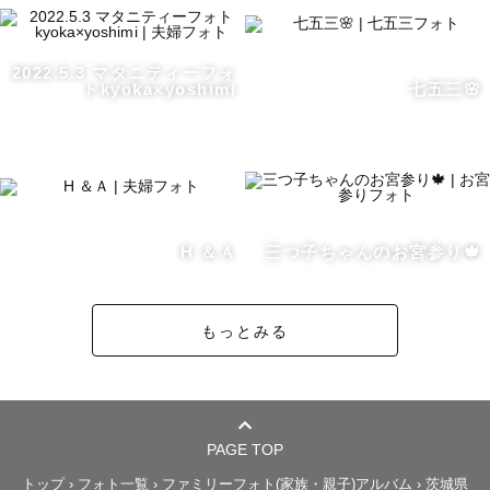
2022.5.3 マタニティーフォ
トkyoka×yoshimi
七五三🌸
H ＆Ａ
三つ子ちゃんのお宮参り🍁
もっとみる
PAGE TOP
トップ
›
フォト一覧
›
ファミリーフォト(家族・親子)アルバム
›
茨城県