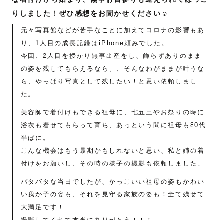
りしました！ぜひ感想をお聞かせください☺️
元々写真館などが苦手なことに加えてコロナの影響もあ
り、1人目の成長記録はiPhone頼みでした。
今回、2人目を授かり無事出産をし、飾らずありのまま
の姿を残してもらえるなら、、そんなわがままが叶うな
ら、やっぱり写真として残したい！と思い依頼しまし
た。
美容師で着付けもできる祖母に、七五三やお祭りの時に
浴衣も着せてもらって育ち、あっという間に祖母も80代
半ばに。
こんな機会はもう最期かもしれないと思い、私と姉の着
付けをお願いし、その時の様子の撮影も依頼しました。
バタバタな当日でしたが、かっこいい祖母の姿もかわい
い我が子の姿も、それを見守る家族の姿も！全て残せて
大満足です！
撮影してくれて本当にありがとう！！！