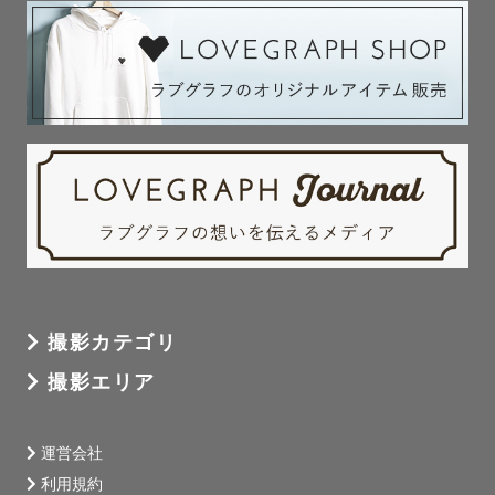
軽にご相談ください。

場所や時間帯によっては撮影可能な場合もございます🍀

ご連絡いただければ、遅くとも24時間以内に必ずご返信い
たします！

________________________________________

〈〈　最後に　 〉〉

初めましての方も、お会いしたことのある方も

ザネ🐟のページを読んで頂きありがとうございます。

撮影カテゴリ
あなたの「今」と、その先の「未来」を

撮影エリア
写真を通して一緒に残せていければと思います。

いつかお会いできる日を楽しみにしています。

運営会社
利用規約