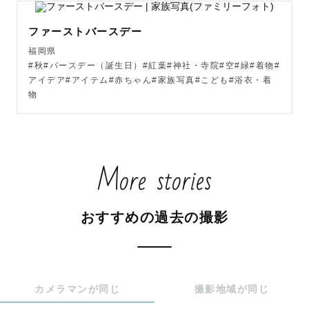
○交通費超過なしエリア

・北九州市内

ファーストバースデー
・下関市、山口市、防府市、山陽小野田市、宇部市

福岡県
#秋#バースデー（誕生日）#紅葉#神社・寺院#空#緑#着物#
○交通費超過エリア

アイデア#アイテム#赤ちゃん#家族写真#こども#浴衣・着
物
・上記以外の地域

　（ 例、目安 ）

　博多駅周辺・￥3000〜

　福　岡　市・￥3000〜

More stories
　久  留 米 市・￥5000〜

　徳 山  岩 国・￥5000〜

　etc,,,,,,

おすすめの過去の撮影
　撮影場所にによっても価格が異なりますので１度ご相談
下さい☺️

________________________________________

カメラマンが同じ
撮影地域が同じ