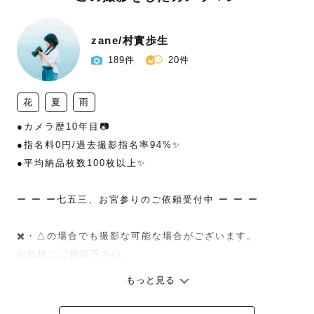
zane/村實歩生
189件
20件
花
夏
雨
●カメラ歴10年目📷

●指名料0円/過去撮影指名率94%✨

●平均納品枚数100枚以上✨

ー ー ー七五三、お宮参りのご依頼受付中 ー ー ー

✖️・△の場合でも撮影な可能な場合がございます。

お気軽にご相談下さい。

山口県、福岡県撮り回っております😊

もっと見る