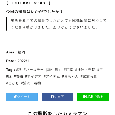
[ INTERVIEW:03 ]
今回の撮影はいかがでしたか？
場所を変えての撮影でしたがとても臨機応変に対応して
くださり助かりました。ありがとうございました。
Area：
福岡
Date：
2022/11
Tag：
#秋
#バースデー（誕生日）
#紅葉
#神社・寺院
#空
#緑
#着物
#アイデア
#アイテム
#赤ちゃん
#家族写真
#こども
#浴衣・着物
ツイート
シェア
LINEで送る
この撮影をしたカメラマン