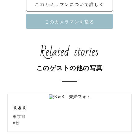
このカメラマンについて詳しく
家族と一緒に。

友達と一緒に。

大切な人と一緒に。

どこへでも撮影お伺いいたします！

Related stories
学生の皆様、ご両親の皆様是非ご依頼ください

【近々の撮影可能スケジュール】

このゲストの他の写真
他の日付で仮予約いただいても◎

（ご相談後日時変更可能です！）

お気軽にご相談ください！

Ｋ&Ｋ
東京都
#秋
_____________対応地域____________________
