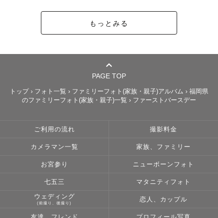
［ 一瞬を写真に。カタチに。 ］

もっとみる
𝐋𝐞𝐭'𝐬 𝐥𝐞𝐚𝐯𝐞 𝐭𝐡𝐞 𝐩𝐚𝐬𝐬𝐢𝐧𝐠 "𝐦𝐨𝐦𝐞𝐧𝐭" 𝐢𝐧 𝐚 𝐟𝐨𝐫𝐦.

何 気 な い 日 の 、 何 気 な い 一 瞬 も

特 別 な 日 の 、 特 別 な 一 瞬 も

PAGE TOP
#人生の毎日の一瞬を

トップ
›
フォト一覧
›
ファミリーフォト(家族・親子)アルバム
›
福岡県
のファミリーフォト(家族・親子)一覧
›
ファーストバースデー
カメラ歴は長く2025年で10年目になります。

（中学生の頃からカメラを持ち歩いて日々いろいろな写真
を撮っていました）

ご利用の流れ
撮影料金
カメラマン一覧
家族、ファミリー
得意な撮影は「動きのある撮影」です！

お宮参り
ニューボーンフォト
元々スポーツの写真を撮ることが好きなので、

3~7歳の走り回る子の動きにもついて行きます。

七五三
マタニティフォト
どんな「一瞬」も逃しません。お任せください！

ウェディング
恋人、カップル
笑顔はもちろん、泣き顔、俯き顔、ふとした表情も素敵な
(前撮り、後撮り)
一瞬です。

友達、フレンド
プロフィール写真