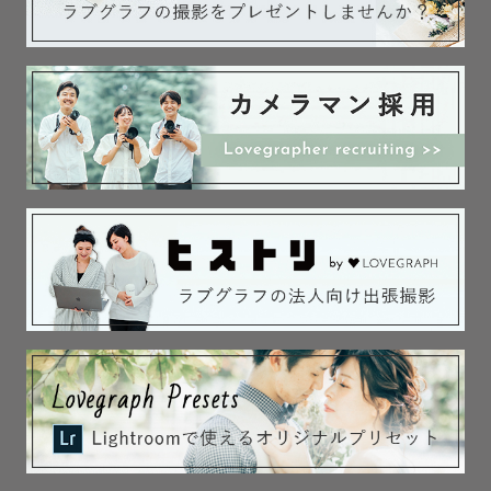
もちろん、私からも「この時間帯ならこんん写真が取れる
と思います」

「こんな写真（ポーズや場所）どうですか？」とご提案さ
せていただきます♬

初めましては緊張すると思います！

ご安心ください！

会話大好き、人の話聞くこと大好きなので

ゲストさんのペースで一緒に会話をしながら楽しめたらと
思います。

だんだん緊張も溶けていくと思います。溶かします🔥笑

________________________________________

〈〈　撮影依頼スケジュールについて　 〉〉

カメラマンの予定カレンダーに△や×がついていても、お気