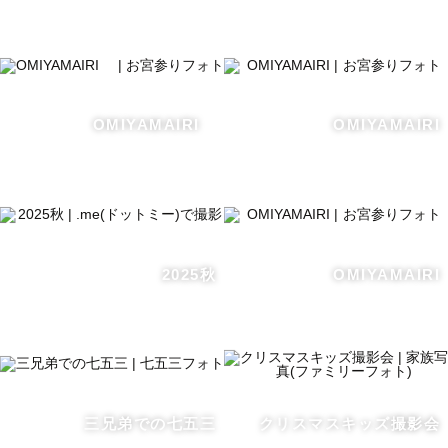
〈〈　自己紹介　 〉〉

こんにちは！

初めまして！

福岡県と山口県を拠点に活動しております【 ザネ🐟 】と
申します。

OMIYAMAIRI
OMIYAMAIRI
気軽に「ザネさん、ザネちゃん、ザネ！」と読んで頂けれ
ば幸いです。

好きなことは、写真、美味しいモノと人と話すことです✨

普段はファミリー、カップル、、キッズ、プロフィールな
2025秋
OMIYAMAIRI
ど「人」の撮影と

料理や店舗のイメージ写真を撮影しています！

________________________________________

三兄弟での七五三
クリスマスキッズ撮影会
〈〈　写真について　 〉〉
