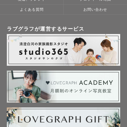
どんな場面でも出来上がった写真を見て

よくある質問
お問い合わせ
こんな時もあったな〜と１年後１０年後思い出せるような

そんな写真を一緒に残して行きましょう。

ラブグラフが運営するサービス
________________________________________

〈〈　撮影について　 〉〉

遠方の場合は、交通費別途ご負担いただく場合がございま
す。

交通費別途ご負担いただければ、全国撮影可能です。

まず第一に「楽しんでもらう」ことをモットーに

撮影日はもちろん、撮影までのワクワク感を大事に

事前の連絡も撮影イメージを膨らませやすいように、

丁寧なヒアリングとやりとりを心がけています。

「こんな写真撮りたい！」「こんな色味が好き！」など

どんどんご相談ください！
