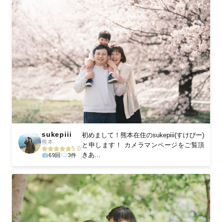
sukepiii
初めまして！熊本在住のsukepiii(すけぴー)
熊本
と申します！ カメラマンページをご覧頂
5.0
きあ...
69回
3件