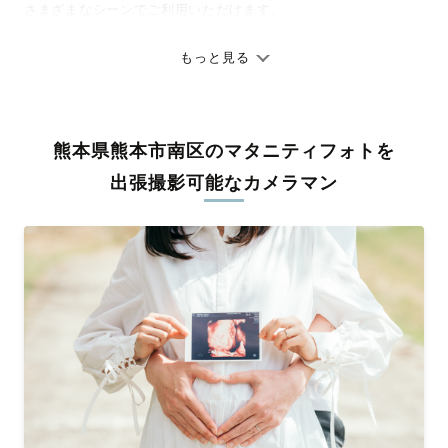
さまざまなシーンでご利用いただけます。
七五三やお宮参りといったお子さまの記念行事も、自然な表情や
ありのままの空気感を大切に、何十年経っても見返したくなるよ
もっと見る
うな写真に仕上げます。
全国一律の安心料金でプロ品質をお届け
熊本県熊本市南区のマタニティフォトを
料金は全国どこでも一律。わかりやすく安心の価格設定です。オ
リジナルの研修と厳正な審査に合格し、撮影技術やホスピタリテ
出張撮影可能なカメラマン
ィを身につけたプロのカメラマンが全国47都道府県に在籍してい
ます。創業10年のノウハウを活かし、思い出に残る素敵な撮影体
験をお届けします。
丁寧なレタッチで思い出を美しく仕上げます
撮影後は、独自の編集技術で写真の明るさや色合いを丁寧に調
整。自然な雰囲気を残しつつも、おしゃれで洗練された仕上がり
に。きっと「こんな写真を撮ってほしかった！」と思える一枚に
出会えます。まずは、ラブグラフの
撮影事例
をご覧ください。