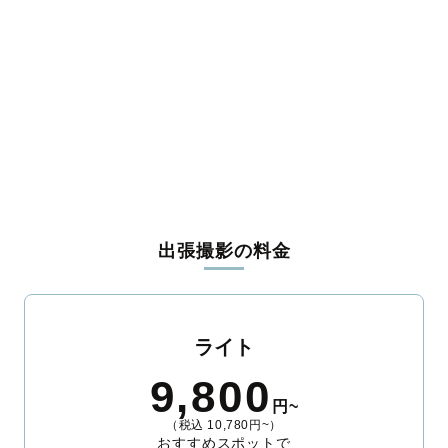
上益城郡益城町
上益城郡甲佐町
上益城郡山都町
八代郡氷川町
葦北郡芦北町
葦北郡津奈木町
球磨郡錦町
球磨郡多良木町
球磨郡湯前町
球磨郡水上村
球磨郡相良村
球磨郡五木村
球磨郡山江村
球磨郡球磨村
球磨郡あさぎり町
天草郡苓北町
出張撮影の料金
ライト
9,800
円~
（税込 10,780円~）
おすすめスポットで