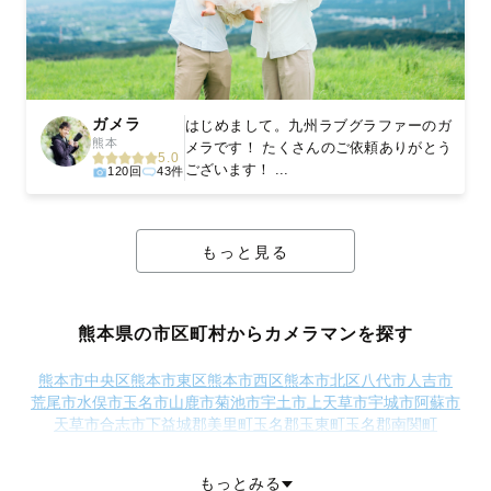
ガメラ
はじめまして。九州ラブグラファーのガ
熊本
メラです！ たくさんのご依頼ありがとう
5.0
ございます！ ...
120回
43件
もっと見る
熊本県の市区町村からカメラマンを探す
熊本市中央区
熊本市東区
熊本市西区
熊本市北区
八代市
人吉市
荒尾市
水俣市
玉名市
山鹿市
菊池市
宇土市
上天草市
宇城市
阿蘇市
天草市
合志市
下益城郡美里町
玉名郡玉東町
玉名郡南関町
玉名郡長洲町
玉名郡和水町
菊池郡大津町
菊池郡菊陽町
阿蘇郡南小国町
阿蘇郡小国町
阿蘇郡産山村
阿蘇郡高森町
もっとみる
阿蘇郡西原村
阿蘇郡南阿蘇村
上益城郡御船町
上益城郡嘉島町