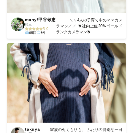
many/甲谷敬恵
＼＼4人の子育て中のママカメ
熊本
ラマン／／ 🌟社内上位20%ゴールド
5.0
ランクカメラマン🌟...
65回
8件
takuya
家族のぬくもりも、 ふたりの特別な一日