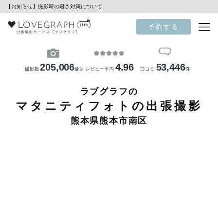
【お知らせ】撮影時の暑さ対策について
予約する
205,006
4.96
53,446
撮影数
組
レビュー平均
口コミ
件
※
ラブグラフの
マタニティフォトの出張撮影
熊本県熊本市南区