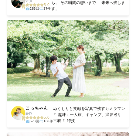
佐賀
も。 その瞬間の想いまで、 未来へ残しま
5.0
す。 ...
286回
37件
こっちゃん
ぬくもりと笑顔を写真で残すカメラマン
静岡
⚐ 趣味：一人旅、キャンプ、温泉巡り、
5.0
古着 ⚐ 特技...
573回
166件