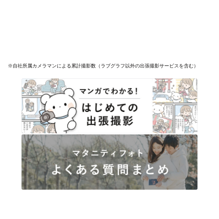
※自社所属カメラマンによる累計撮影数（ラブグラフ以外の出張撮影サービスを含む）