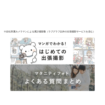
※自社所属カメラマンによる累計撮影数（ラブグラフ以外の出張撮影サービスを含む）