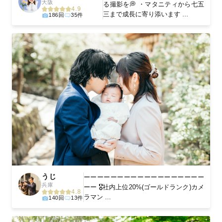
大阪
る撮影を💭 ・マタニティから七五
4.9
三まで成長に寄り添います ...
186回
35件
うじ
ーーーーーーーーーーーーーーーーーー
兵庫
ーー 🎖️社内上位20%(ゴールドランク)カメ
4.8
ラマン ...
140回
13件