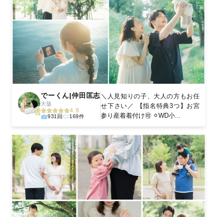
でーくん|仲田匡志
＼人見知りの子、大人の方もお任
大阪
せ下さい／ 【指名特典3つ】お宮
4.9
参り産着着付け🉑 ⚪︎WD小...
931回
169件