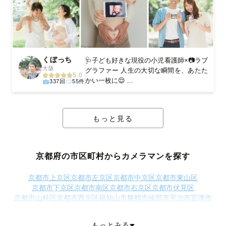
くぼっち
🩺子ども好きな現役の小児看護師×📷ラブ
大阪
グラファー 人生の大切な瞬間を、あたた
5.0
かい一枚に😌 ...
337回
55件
もっと見る
京都府の市区町村からカメラマンを探す
京都市上京区
京都市左京区
京都市中京区
京都市東山区
京都市下京区
京都市南区
京都市右京区
京都市伏見区
京都市山科区
京都市西京区
福知山市
舞鶴市
綾部市
宇治市
宮津市
亀岡市
城陽市
向日市
長岡京市
八幡市
京田辺市
京丹後市
南丹市
木津川市
乙訓郡大山崎町
久世郡久御山町
綴喜郡井手町
もっとみる