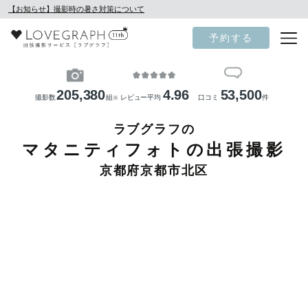
【お知らせ】撮影時の暑さ対策について
予約する
205,380
4.96
53,500
撮影数
組
レビュー平均
口コミ
件
※
ラブグラフの
マタニティフォトの出張撮影
京都府京都市北区