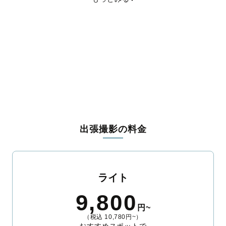
綴喜郡宇治田原町
相楽郡笠置町
相楽郡和束町
相楽郡精華町
相楽郡南山城村
船井郡京丹波町
与謝郡伊根町
与謝郡与謝野町
出張撮影の料金
ライト
9,800
円~
（税込 10,780円~）
おすすめスポットで