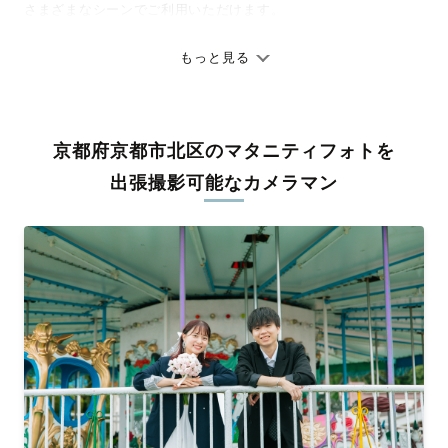
さまざまなシーンでご利用いただけます。
七五三やお宮参りといったお子さまの記念行事も、自然な表情や
ありのままの空気感を大切に、何十年経っても見返したくなるよ
もっと見る
うな写真に仕上げます。
全国一律の安心料金でプロ品質をお届け
京都府京都市北区のマタニティフォトを
料金は全国どこでも一律。わかりやすく安心の価格設定です。オ
リジナルの研修と厳正な審査に合格し、撮影技術やホスピタリテ
出張撮影可能なカメラマン
ィを身につけたプロのカメラマンが全国47都道府県に在籍してい
ます。創業10年のノウハウを活かし、思い出に残る素敵な撮影体
験をお届けします。
丁寧なレタッチで思い出を美しく仕上げます
撮影後は、独自の編集技術で写真の明るさや色合いを丁寧に調
整。自然な雰囲気を残しつつも、おしゃれで洗練された仕上がり
に。きっと「こんな写真を撮ってほしかった！」と思える一枚に
出会えます。まずは、ラブグラフの
撮影事例
をご覧ください。