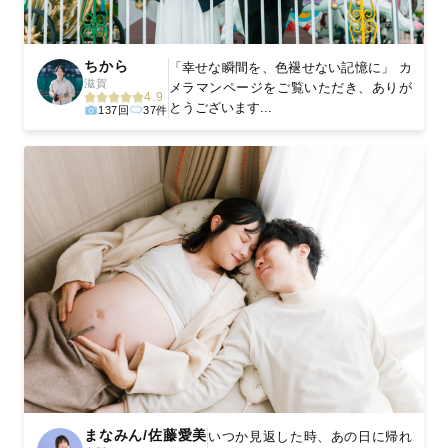
ちから
「幸せな瞬間を、色褪せない記憶に」 カ
滋賀
メラマンページをご覧いただき、ありが
4.9
とうございます...
137回
37件
まなみん/佐藤愛美
いつか見返した時、あの日に帰れ