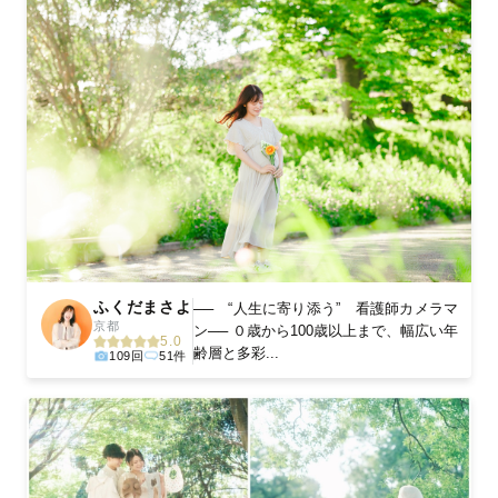
ふくだまさよ
── “人生に寄り添う” 看護師カメラマ
京都
ン── ０歳から100歳以上まで、幅広い年
5.0
齢層と多彩...
109回
51件