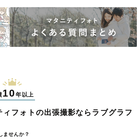
10
績
年以上
ティフォトの
出張撮影なら
ラブグラフ
しませんか？