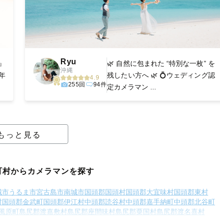
Ryu
』
🌿 自然に包まれた “特別な一枚” を
沖縄
年
残したい方へ 🌿 💍ウェディング認
4.9
255回
94件
定カメラマン ...
もっと見る
町村からカメラマンを探す
城市
うるま市
宮古島市
南城市
国頭郡国頭村
国頭郡大宜味村
国頭郡東村
村
国頭郡金武町
国頭郡伊江村
中頭郡読谷村
中頭郡嘉手納町
中頭郡北谷町
風原町
島尻郡渡嘉敷村
島尻郡座間味村
島尻郡粟国村
島尻郡渡名喜村