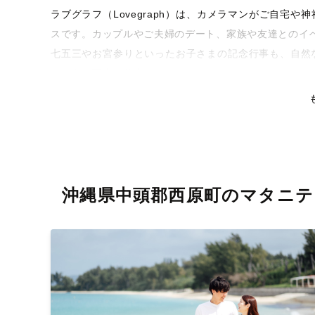
ラブグラフ（Lovegraph）は、カメラマンがご自宅
スです。カップルやご夫婦のデート、家族や友達とのイ
七五三やお宮参りといったお子さまの記念行事も、自然
るような写真に仕上げます。
全国一律の安心料金でプロ品質をお届け
料金は全国どこでも一律。わかりやすく安心の価格設定
リティを身につけたプロのカメラマンが全国47都道府県
な撮影体験をお届けします。
沖縄県中頭郡西原町のマタニ
丁寧なレタッチで思い出を美しく仕上げます
撮影後は、独自の編集技術で写真の明るさや色合いを丁
りに。きっと「こんな写真を撮ってほしかった！」と思
い。