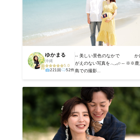
ゆかまる
-- 美しい景色のなかで か
沖縄
がえのない写真を𓂃𓈒𓂂𓏸 -- ※※
5.0
221回
52件
島での撮影...