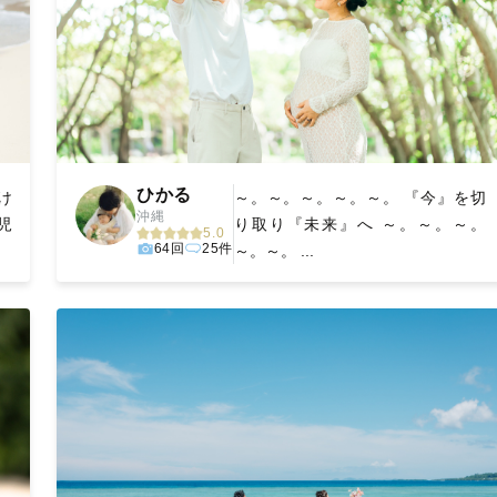
ひかる
け
～。～。～。～。～。 『今』を切
沖縄
鹿児
り取り『未来』へ ～。～。～。
5.0
64回
25件
～。～。 ...