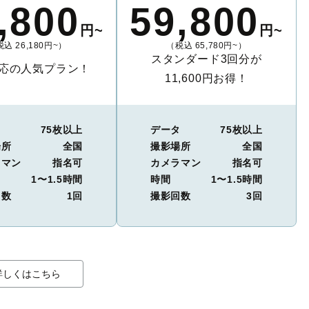
,800
59,800
円~
円~
込 26,180円~）
（税込 65,780円~）
スタンダード3回分が
応の人気プラン！
11,600円お得！
タ
75枚以上
データ
75枚以上
場所
全国
撮影場所
全国
ラマン
指名可
カメラマン
指名可
1〜1.5時間
時間
1〜1.5時間
回数
1回
撮影回数
3回
詳しくはこちら