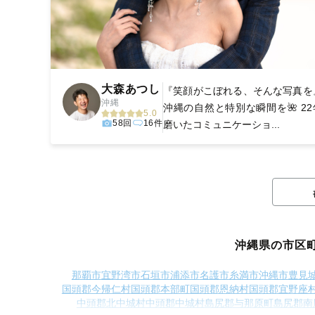
大森あつし
『笑顔がこぼれる、そんな写真を
沖縄
沖縄の自然と特別な瞬間を🌺 22
5.0
58回
16件
磨いたコミュニケーショ...
沖縄県の市区
那覇市
宜野湾市
石垣市
浦添市
名護市
糸満市
沖縄市
豊見
国頭郡今帰仁村
国頭郡本部町
国頭郡恩納村
国頭郡宜野座
中頭郡北中城村
中頭郡中城村
島尻郡与那原町
島尻郡南