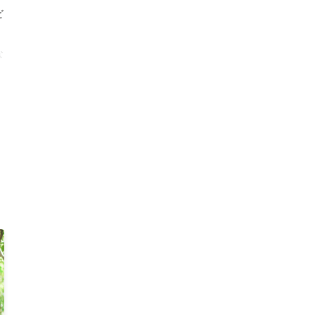
ビ
な
タ
敵
が
さ