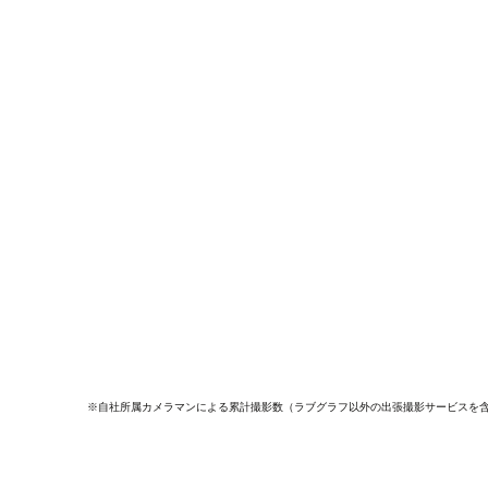
※自社所属カメラマンによる累計撮影数（ラブグラフ以外の出張撮影サービスを