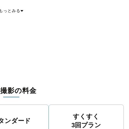
是名村
島尻郡久米島町
島尻郡八重瀬町
宮古郡多良間村
八重山郡竹富町
重山郡与那国町
もっとみる
張撮影の料金
すくすく
タンダード
3回プラン