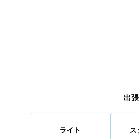
島尻郡南大東村
島尻郡北大東村
島尻郡伊平屋村
島尻郡伊
八
出
ライト
ス