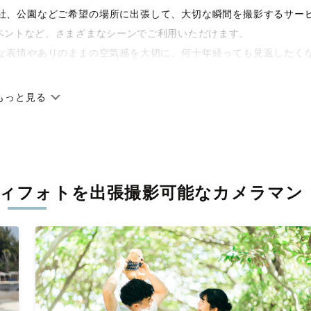
や神社、公園などご希望の場所に出張して、大切な瞬間を撮影するサー
ベントなど、さまざまなシーンでご利用いただけます。
な表情やありのままの空気感を大切に、何十年経っても見返したく
もっと見る
です。オリジナルの研修と厳正な審査に合格し、撮影技術やホスピ
に在籍しています。創業10年のノウハウを活かし、思い出に残る素
ティフォトを
出張撮影可能なカメラマン
寧に調整。自然な雰囲気を残しつつも、おしゃれで洗練された仕上
える一枚に出会えます。まずは、ラブグラフの
撮影事例
をご覧くだ