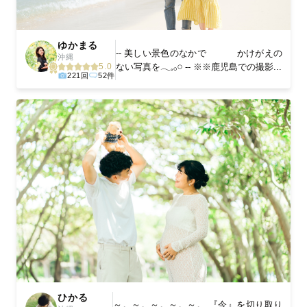
ゆかまる
-- 美しい景色のなかで かけがえの
沖縄
ない写真を𓂃𓈒𓂂𓏸 -- ※※鹿児島での撮影...
5.0
221回
52件
ひかる
～。～。～。～。～。 『今』を切り取り