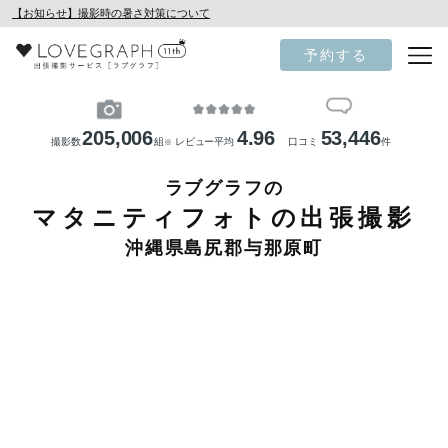
【お知らせ】撮影時の暑さ対策について
予約する
205,006
4.96
53,446
撮影数
組
レビュー平均
口コミ
件
※
ラブグラフの
マタニティフォトの出張撮影
沖縄県島尻郡与那原町