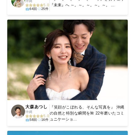
沖縄
『未来』へ ～。～。～。～。～。 ...
5.0
64回
25件
大森あつし
『笑顔がこぼれる、そんな写真を』 沖縄
沖縄
の自然と特別な瞬間を🌺 22年磨いたコミ
5.0
ュニケーショ...
58回
16件