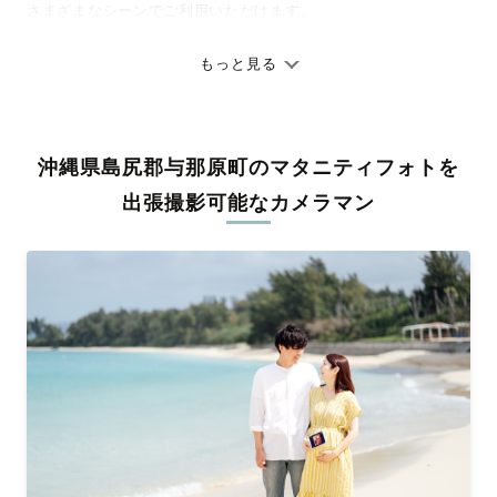
さまざまなシーンでご利用いただけます。
七五三やお宮参りといったお子さまの記念行事も、自然な表情や
ありのままの空気感を大切に、何十年経っても見返したくなるよ
もっと見る
うな写真に仕上げます。
全国一律の安心料金でプロ品質をお届け
沖縄県島尻郡与那原町のマタニティフォトを
料金は全国どこでも一律。わかりやすく安心の価格設定です。オ
リジナルの研修と厳正な審査に合格し、撮影技術やホスピタリテ
出張撮影可能なカメラマン
ィを身につけたプロのカメラマンが全国47都道府県に在籍してい
ます。創業10年のノウハウを活かし、思い出に残る素敵な撮影体
験をお届けします。
丁寧なレタッチで思い出を美しく仕上げます
撮影後は、独自の編集技術で写真の明るさや色合いを丁寧に調
整。自然な雰囲気を残しつつも、おしゃれで洗練された仕上がり
に。きっと「こんな写真を撮ってほしかった！」と思える一枚に
出会えます。まずは、ラブグラフの
撮影事例
をご覧ください。