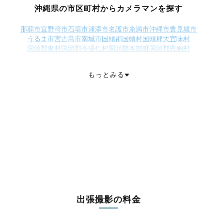
沖縄県の市区町村からカメラマンを探す
那覇市
宜野湾市
石垣市
浦添市
名護市
糸満市
沖縄市
豊見城市
うるま市
宮古島市
南城市
国頭郡国頭村
国頭郡大宜味村
国頭郡東村
国頭郡今帰仁村
国頭郡本部町
国頭郡恩納村
国頭郡宜野座村
国頭郡金武町
国頭郡伊江村
中頭郡読谷村
中頭郡嘉手納町
中頭郡北谷町
中頭郡北中城村
中頭郡中城村
もっとみる
中頭郡西原町
島尻郡南風原町
島尻郡渡嘉敷村
島尻郡座間味村
島尻郡粟国村
島尻郡渡名喜村
島尻郡南大東村
島尻郡北大東村
島尻郡伊平屋村
島尻郡伊是名村
島尻郡久米島町
島尻郡八重瀬町
宮古郡多良間村
八重山郡竹富町
八重山郡与那国町
出張撮影の料金