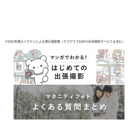
※自社所属カメラマンによる累計撮影数（ラブグラフ以外の出張撮影サービスを含む）