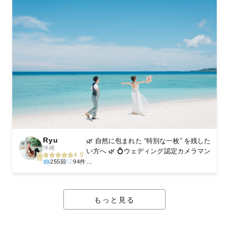
Ryu
🌿 自然に包まれた “特別な一枚” を残した
沖縄
い方へ 🌿 💍ウェディング認定カメラマン
4.9
...
255回
94件
もっと見る