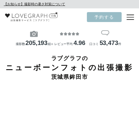
【お知らせ】撮影時の暑さ対策について
予約する
205,193
4.96
53,473
撮影数
組
レビュー平均
口コミ
件
※
ラブグラフの
ニューボーンフォトの出張撮影
茨城県鉾田市