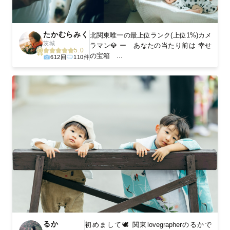
たかむらみく
北関東唯一の最上位ランク(上位1%)カメ
茨城
ラマン💎 ー あなたの当たり前は 幸せ
5.0
の宝箱 ...
612回
110件
るか
初めまして🕊 関東lovegrapherのるかで