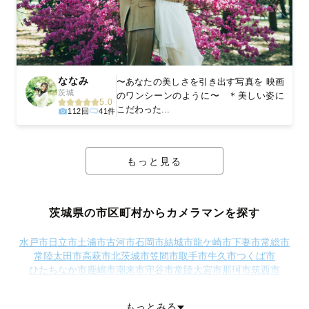
ななみ
〜あなたの美しさを引き出す写真を 映画
茨城
のワンシーンのように〜 ＊美しい姿に
5.0
こだわった...
112回
41件
もっと見る
茨城県の市区町村からカメラマンを探す
水戸市
日立市
土浦市
古河市
石岡市
結城市
龍ケ崎市
下妻市
常総市
常陸太田市
高萩市
北茨城市
笠間市
取手市
牛久市
つくば市
ひたちなか市
鹿嶋市
潮来市
守谷市
常陸大宮市
那珂市
筑西市
坂東市
稲敷市
かすみがうら市
桜川市
神栖市
行方市
つくばみらい市
小美玉市
東茨城郡茨城町
東茨城郡大洗町
もっとみる