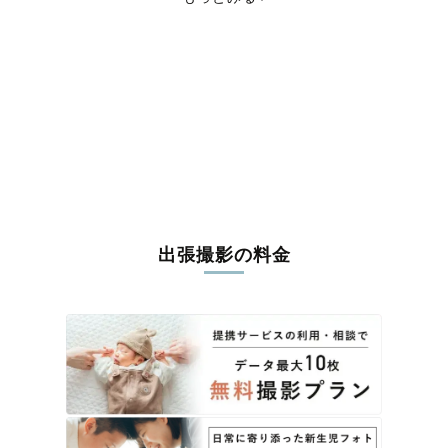
東茨城郡城里町
那珂郡東海村
久慈郡大子町
稲敷郡美浦村
稲敷郡阿見町
稲敷郡河内町
結城郡八千代町
猿島郡五霞町
猿島郡境町
北相馬郡利根町
出張撮影の料金