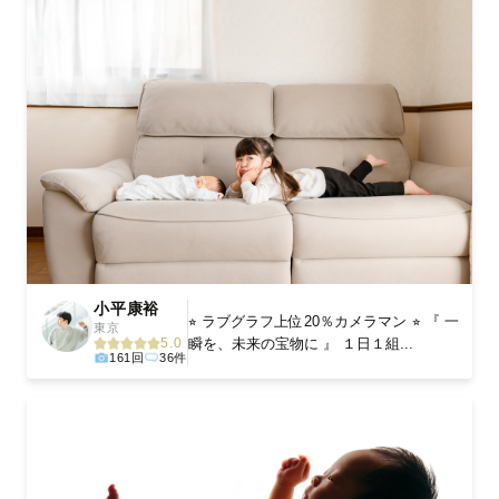
小平康裕
⭐︎ ラブグラフ上位20％カメラマン ⭐︎ 『 一
東京
瞬を、未来の宝物に 』 １日１組...
5.0
161回
36件