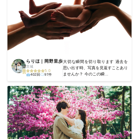
らりほ｜岡野里歩
大切な瞬間を切り取ります 過去を
茨城
思い出す時、写真を見返すことあり
5.0
ませんか？ 今のこの瞬...
402回
97件