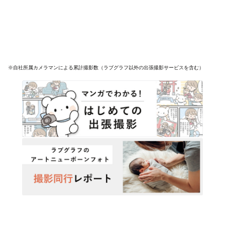
※自社所属カメラマンによる累計撮影数（ラブグラフ以外の出張撮影サービスを含む）