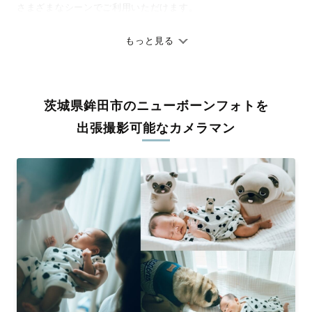
さまざまなシーンでご利用いただけます。
七五三やお宮参りといったお子さまの記念行事も、自然な表情や
ありのままの空気感を大切に、何十年経っても見返したくなるよ
もっと見る
うな写真に仕上げます。
全国一律の安心料金でプロ品質をお届け
茨城県鉾田市のニューボーンフォトを
料金は全国どこでも一律。わかりやすく安心の価格設定です。オ
リジナルの研修と厳正な審査に合格し、撮影技術やホスピタリテ
出張撮影可能なカメラマン
ィを身につけたプロのカメラマンが全国47都道府県に在籍してい
ます。創業10年のノウハウを活かし、思い出に残る素敵な撮影体
験をお届けします。
丁寧なレタッチで思い出を美しく仕上げます
撮影後は、独自の編集技術で写真の明るさや色合いを丁寧に調
整。自然な雰囲気を残しつつも、おしゃれで洗練された仕上がり
に。きっと「こんな写真を撮ってほしかった！」と思える一枚に
出会えます。まずは、ラブグラフの
撮影事例
をご覧ください。