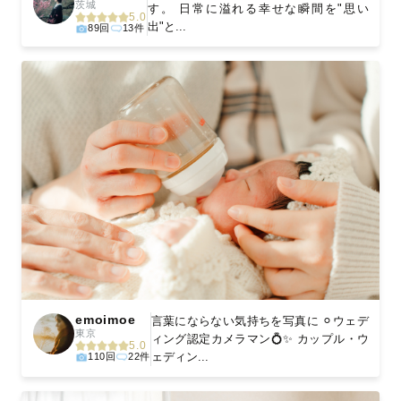
茨城
す。 日常に溢れる幸せな瞬間を"思い
5.0
出"と...
89回
13件
emoimoe
言葉にならない気持ちを写真に ⚪︎ウェデ
東京
ィング認定カメラマン💍✨ カップル・ウ
5.0
ェディン...
110回
22件