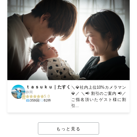
ｔａｓｕｋｕ｜たすく
＼💎社内上位10%カメラマン
静岡
💎／ ＼📢 割引のご案内 📢／
5.0
ご指名頂いたゲスト様に割
359回
82件
引...
もっと見る