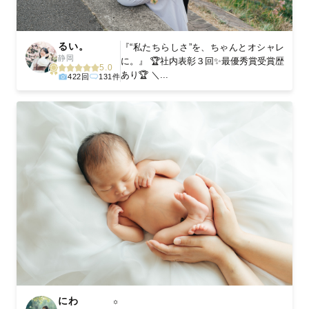
るい。
『“私たちらしさ”を、ちゃんとオシャレ
静岡
に。』 🏆社内表彰３回✨最優秀賞受賞歴
5.0
あり🏆 ＼...
422回
131件
にわ
꙳