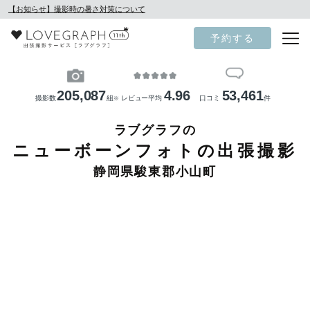
【お知らせ】撮影時の暑さ対策について
予約する
205,087
4.96
53,461
撮影数
組
レビュー平均
口コミ
件
※
ラブグラフの
ニューボーンフォトの出張撮影
静岡県駿東郡小山町