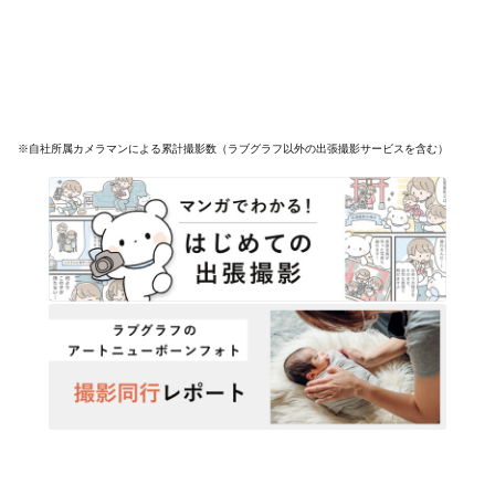
※自社所属カメラマンによる累計撮影数（ラブグラフ以外の出張撮影サービスを含む）