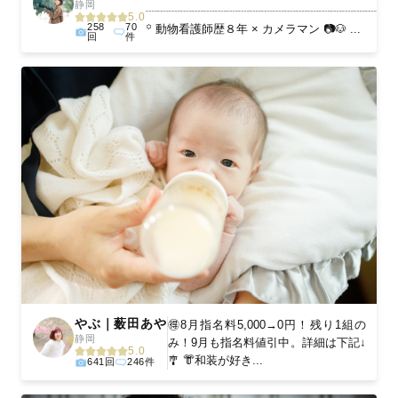
静岡
┈┈┈┈┈┈┈┈┈┈┈┈┈┈┈┈┈┈┈┈
5.0
258
70
꙳ 動物看護師歴８年 × カメラマン 📷🐶 ...
回
件
やぶ｜薮田あや
🉐8月指名料5,000→0円！残り1組の
静岡
み！9月も指名料値引中。詳細は下記↓
5.0
🎐 👘和装が好き...
641回
246件