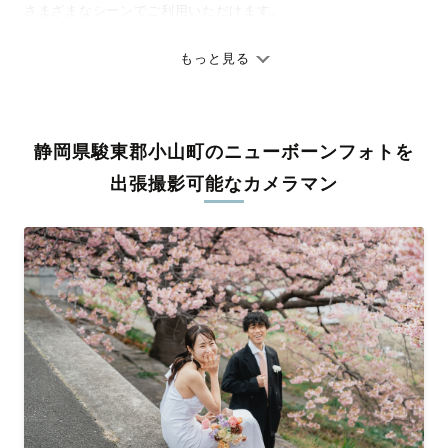
さまざまなシーンでご利用いただけます。
七五三やお宮参りといったお子さまの記念行事も、自然な表情や
ありのままの空気感を大切に、何十年経っても見返したくなるよ
もっと見る
うな写真に仕上げます。
全国一律の安心料金でプロ品質をお届け
静岡県駿東郡小山町のニューボーンフォトを
料金は全国どこでも一律。わかりやすく安心の価格設定です。オ
リジナルの研修と厳正な審査に合格し、撮影技術やホスピタリテ
出張撮影可能なカメラマン
ィを身につけたプロのカメラマンが全国47都道府県に在籍してい
ます。創業10年のノウハウを活かし、思い出に残る素敵な撮影体
験をお届けします。
丁寧なレタッチで思い出を美しく仕上げます
撮影後は、独自の編集技術で写真の明るさや色合いを丁寧に調
整。自然な雰囲気を残しつつも、おしゃれで洗練された仕上がり
に。きっと「こんな写真を撮ってほしかった！」と思える一枚に
出会えます。まずは、ラブグラフの
撮影事例
をご覧ください。