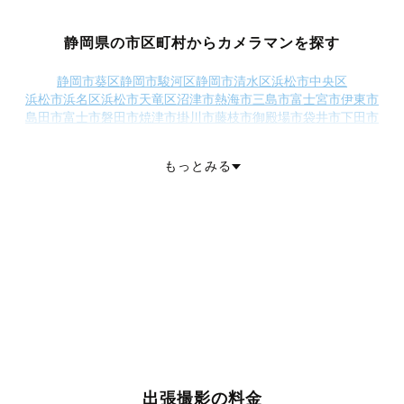
静岡県の市区町村からカメラマンを探す
静岡市葵区
静岡市駿河区
静岡市清水区
浜松市中央区
浜松市浜名区
浜松市天竜区
沼津市
熱海市
三島市
富士宮市
伊東市
島田市
富士市
磐田市
焼津市
掛川市
藤枝市
御殿場市
袋井市
下田市
裾野市
湖西市
伊豆市
御前崎市
菊川市
伊豆の国市
牧之原市
賀茂郡東伊豆町
賀茂郡河津町
賀茂郡南伊豆町
賀茂郡松崎町
もっとみる
賀茂郡西伊豆町
田方郡函南町
駿東郡清水町
駿東郡長泉町
榛原郡吉田町
榛原郡川根本町
周智郡森町
出張撮影の料金