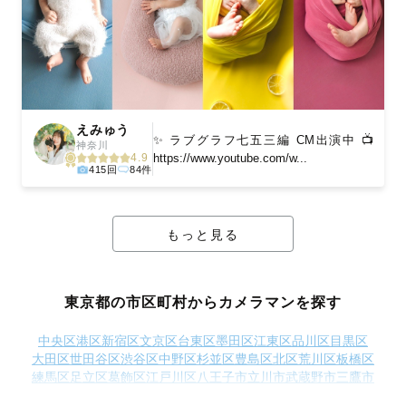
えみゅう
✨ ラブグラフ七五三編 CM出演中 📺
神奈川
https://www.youtube.com/w...
4.9
415回
84件
もっと見る
東京都の市区町村からカメラマンを探す
中央区
港区
新宿区
文京区
台東区
墨田区
江東区
品川区
目黒区
大田区
世田谷区
渋谷区
中野区
杉並区
豊島区
北区
荒川区
板橋区
練馬区
足立区
葛飾区
江戸川区
八王子市
立川市
武蔵野市
三鷹市
青梅市
府中市
昭島市
調布市
町田市
小金井市
小平市
日野市