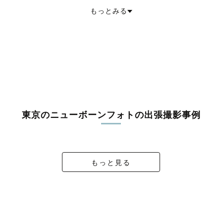
東村山市
国分寺市
国立市
福生市
狛江市
東大和市
清瀬市
もっとみる
東久留米市
武蔵村山市
多摩市
稲城市
羽村市
あきる野市
西東京市
西多摩郡瑞穂町
西多摩郡日の出町
西多摩郡檜原村
西多摩郡奥多摩町
大島町
利島村
新島村
神津島村
三宅島三宅村
御蔵島村
八丈島八丈町
青ヶ島村
小笠原村
東京のニューボーンフォトの出張撮影事例
2025-ニューボーンフォト
3人での初めての撮影
MZ_summer Baby
2025
もっと見る