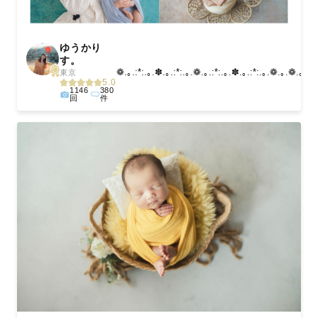
ゆうかり
す。
❁.｡.:*:.｡.✽.｡.:*:.｡.❁.｡.:*:.｡.✽.｡.:*:.｡.❁.｡.❁.｡...
東京
5.0
1146
380
回
件