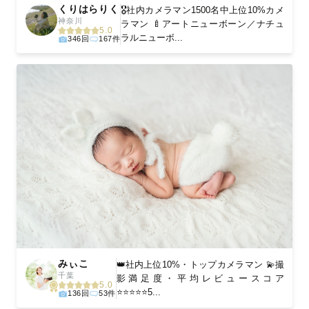
くりはらりく
🎖️社内カメラマン1500名中上位10%カメ
神奈川
ラマン 🍼アートニューボーン／ナチュ
5.0
ラルニューボ...
346回
167件
みぃこ
👑社内上位10%・トップカメラマン 💫撮
千葉
影満足度・平均レビュースコア
5.0
⭐️⭐️⭐️⭐️⭐️5...
136回
53件