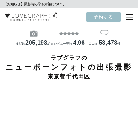
【お知らせ】撮影時の暑さ対策について
予約する
205,193
4.96
53,473
撮影数
組
レビュー平均
口コミ
件
※
ラブグラフの
ニューボーンフォトの出張撮影
東京都千代田区