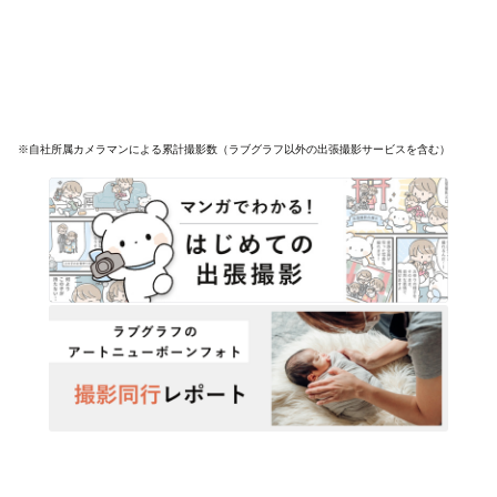
※自社所属カメラマンによる累計撮影数（ラブグラフ以外の出張撮影サービスを含む）