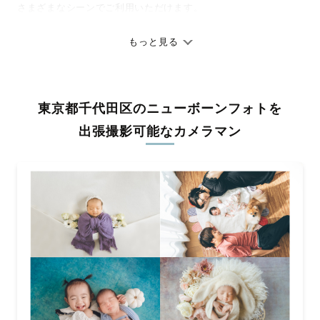
さまざまなシーンでご利用いただけます。
七五三やお宮参りといったお子さまの記念行事も、自然な表情や
ありのままの空気感を大切に、何十年経っても見返したくなるよ
もっと見る
うな写真に仕上げます。
全国一律の安心料金でプロ品質をお届け
東京都千代田区のニューボーンフォトを
料金は全国どこでも一律。わかりやすく安心の価格設定です。オ
リジナルの研修と厳正な審査に合格し、撮影技術やホスピタリテ
出張撮影可能なカメラマン
ィを身につけたプロのカメラマンが全国47都道府県に在籍してい
ます。創業10年のノウハウを活かし、思い出に残る素敵な撮影体
験をお届けします。
丁寧なレタッチで思い出を美しく仕上げます
撮影後は、独自の編集技術で写真の明るさや色合いを丁寧に調
整。自然な雰囲気を残しつつも、おしゃれで洗練された仕上がり
に。きっと「こんな写真を撮ってほしかった！」と思える一枚に
出会えます。まずは、ラブグラフの
撮影事例
をご覧ください。