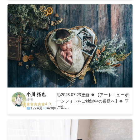
小川 拓也
◎2026.07.23更新 🍀【アートニューボ
埼玉
ーンフォトをご検討中の皆様へ】🍀 ▽
4.9
ご出...
1774回
420件