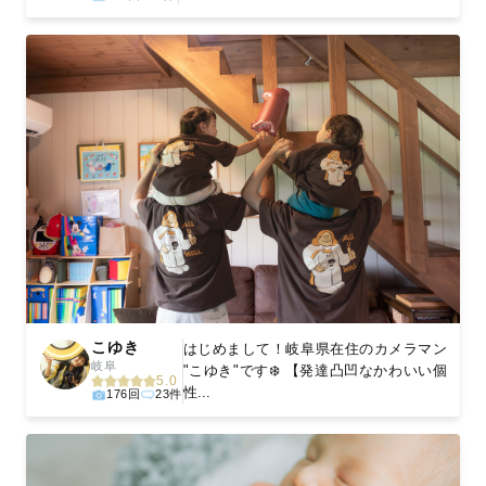
こゆき
はじめまして！岐阜県在住のカメラマン
岐阜
"こゆき"です❄️ 【発達凸凹なかわいい個
5.0
性...
176回
23件