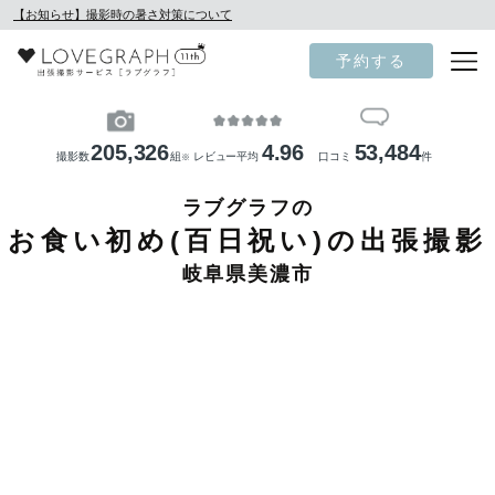
【お知らせ】撮影時の暑さ対策について
予約する
205,326
4.96
53,484
撮影数
組
レビュー平均
口コミ
件
※
ラブグラフの
お食い初め(百日祝い)の出張撮影
岐阜県美濃市