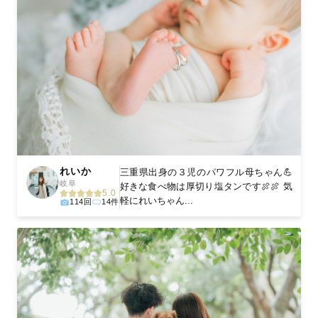
れいか
三重県出身の３児のパワフル母ちゃん💪
岐阜
好きな食べ物は厚切り塩タンです🍖🍖 気
5.0
軽にれいちゃん...
114回
14件