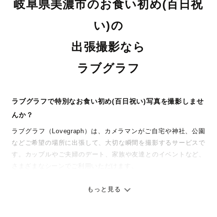
岐阜県美濃市のお食い初め(百日祝
い)の
出張撮影なら
ラブグラフ
ラブグラフで特別なお食い初め(百日祝い)写真を撮影しませ
んか？
ラブグラフ（Lovegraph）は、カメラマンがご自宅や神社、公園
などご希望の場所に出張して、大切な瞬間を撮影するサービスで
す。カップルやご夫婦のデート、家族や友達とのイベントなど、
さまざまなシーンでご利用いただけます。
七五三やお宮参りといったお子さまの記念行事も、自然な表情や
ありのままの空気感を大切に、何十年経っても見返したくなるよ
もっと見る
うな写真に仕上げます。