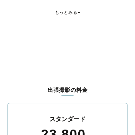
不破郡垂井町
不破郡関ケ原町
安八郡神戸町
安八郡輪之内町
安八郡安八町
揖斐郡揖斐川町
揖斐郡大野町
揖斐郡池田町
もっとみる
本巣郡北方町
加茂郡坂祝町
加茂郡富加町
加茂郡川辺町
加茂郡七宗町
加茂郡八百津町
加茂郡白川町
加茂郡東白川村
可児郡御嵩町
大野郡白川村
出張撮影の料金
スタンダード
23,800