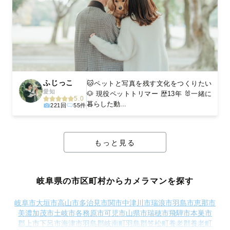
ふじっこ
🐱ペットと写真を残す文化をつくりたい
愛知
🐶 現役ペットトリマー 歴13年 🐰一緒に
5.0
暮らした動...
221回
55件
もっと見る
岐阜県の市区町村からカメラマンを探す
岐阜市
大垣市
高山市
多治見市
関市
中津川市
瑞浪市
羽島市
恵那市
美濃加茂市
土岐市
各務原市
可児市
山県市
瑞穂市
飛騨市
本巣市
郡上市
下呂市
海津市
羽島郡岐南町
羽島郡笠松町
養老郡養老町