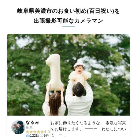
全国一律の安心料金でプロ品質をお届け
岐阜県美濃市のお食い初め(百日祝い)を
料金は全国どこでも一律。わかりやすく安心の価格設定です。オ
リジナルの研修と厳正な審査に合格し、撮影技術やホスピタリテ
出張撮影可能なカメラマン
ィを身につけたプロのカメラマンが全国47都道府県に在籍してい
ます。創業10年のノウハウを活かし、思い出に残る素敵な撮影体
験をお届けします。
丁寧なレタッチで思い出を美しく仕上げます
撮影後は、独自の編集技術で写真の明るさや色合いを丁寧に調
整。自然な雰囲気を残しつつも、おしゃれで洗練された仕上がり
に。きっと「こんな写真を撮ってほしかった！」と思える一枚に
出会えます。まずは、ラブグラフの
撮影事例
をご覧ください。
なるみ
お家に飾りたくなるような、 素敵な写真
岐阜
をお届けします。 ーーー わたしについ
4.9
て ー...
122回
9件