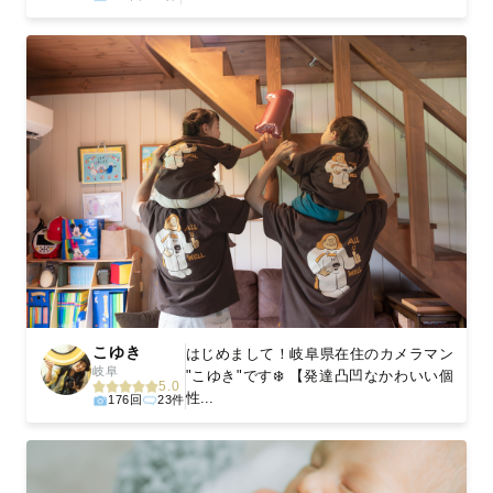
こゆき
はじめまして！岐阜県在住のカメラマン
岐阜
"こゆき"です❄️ 【発達凸凹なかわいい個
5.0
性...
176回
23件