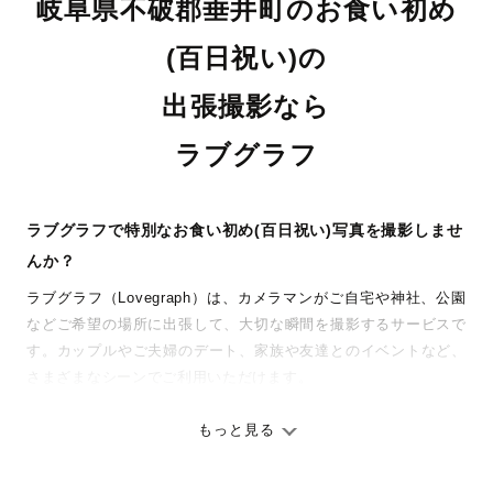
岐阜県不破郡垂井町のお食い初め
(百日祝い)の
出張撮影なら
ラブグラフ
ラブグラフで特別なお食い初め(百日祝い)写真を撮影しませ
んか？
ラブグラフ（Lovegraph）は、カメラマンがご自宅や神社、公園
などご希望の場所に出張して、大切な瞬間を撮影するサービスで
す。カップルやご夫婦のデート、家族や友達とのイベントなど、
さまざまなシーンでご利用いただけます。
七五三やお宮参りといったお子さまの記念行事も、自然な表情や
ありのままの空気感を大切に、何十年経っても見返したくなるよ
もっと見る
うな写真に仕上げます。