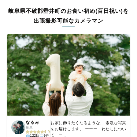
全国一律の安心料金でプロ品質をお届け
岐阜県不破郡垂井町のお食い初め(百日祝い)を
料金は全国どこでも一律。わかりやすく安心の価格設定です。オ
リジナルの研修と厳正な審査に合格し、撮影技術やホスピタリテ
出張撮影可能なカメラマン
ィを身につけたプロのカメラマンが全国47都道府県に在籍してい
ます。創業10年のノウハウを活かし、思い出に残る素敵な撮影体
験をお届けします。
丁寧なレタッチで思い出を美しく仕上げます
撮影後は、独自の編集技術で写真の明るさや色合いを丁寧に調
整。自然な雰囲気を残しつつも、おしゃれで洗練された仕上がり
に。きっと「こんな写真を撮ってほしかった！」と思える一枚に
出会えます。まずは、ラブグラフの
撮影事例
をご覧ください。
なるみ
お家に飾りたくなるような、 素敵な写真
岐阜
をお届けします。 ーーー わたしについ
4.9
て ー...
122回
9件