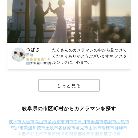
つばさ
たくさんのカメラマンの中から見つけて
愛知
くださりありがとうございます🪽 ノスタ
5.0
ルジックに、心まで...
336回
81件
もっと見る
岐阜県の市区町村からカメラマンを探す
岐阜市
大垣市
高山市
多治見市
関市
中津川市
美濃市
瑞浪市
羽島市
恵那市
美濃加茂市
土岐市
各務原市
可児市
山県市
瑞穂市
飛騨市
本巣市
郡上市
下呂市
海津市
羽島郡岐南町
羽島郡笠松町