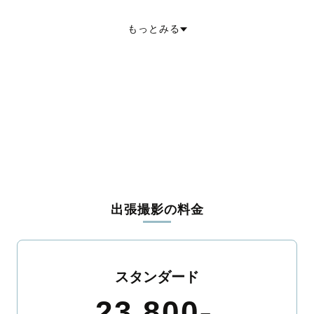
養老郡養老町
不破郡関ケ原町
安八郡神戸町
安八郡輪之内町
安八郡安八町
揖斐郡揖斐川町
揖斐郡大野町
揖斐郡池田町
もっとみる
本巣郡北方町
加茂郡坂祝町
加茂郡富加町
加茂郡川辺町
加茂郡七宗町
加茂郡八百津町
加茂郡白川町
加茂郡東白川村
可児郡御嵩町
大野郡白川村
出張撮影の料金
スタンダード
23,800