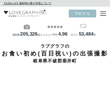
【お知らせ】撮影時の暑さ対策について
予約する
205,326
4.96
53,484
撮影数
組
レビュー平均
口コミ
件
※
ラブグラフの
お食い初め(百日祝い)の出張撮影
岐阜県不破郡垂井町