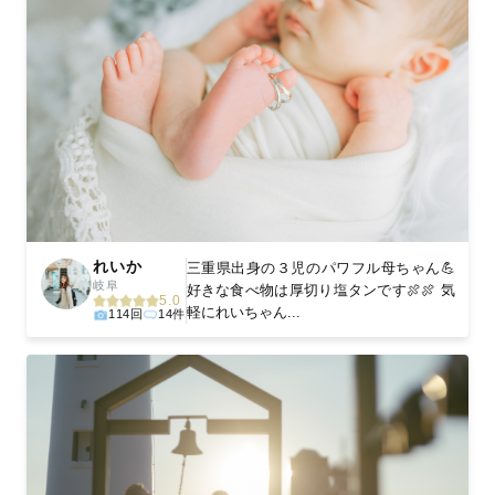
れいか
三重県出身の３児のパワフル母ちゃん💪
岐阜
好きな食べ物は厚切り塩タンです🍖🍖 気
5.0
軽にれいちゃん...
114回
14件