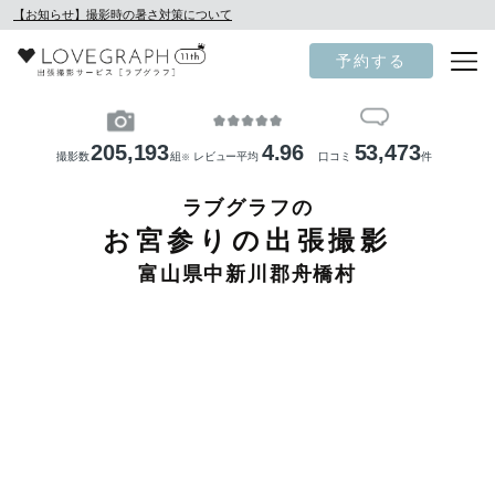
【お知らせ】撮影時の暑さ対策について
予約する
205,193
4.96
53,473
撮影数
組
レビュー平均
口コミ
件
※
ラブグラフの
お宮参りの出張撮影
富山県中新川郡舟橋村