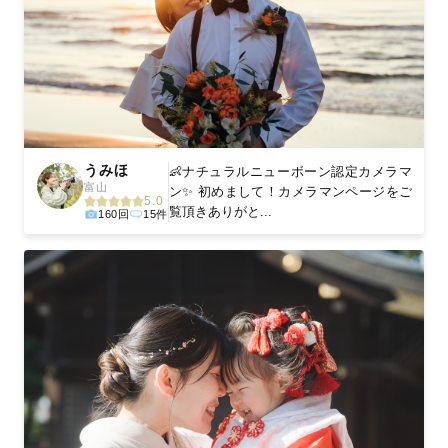
うみほ
👶ナチュラルニューボーン認定カメラマ
富山
ン✨ 初めまして！カメラマンページをご
5.0
覧頂きありがと...
160回
15件