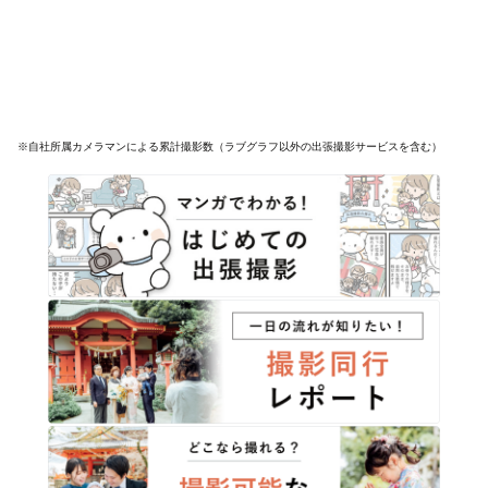
※自社所属カメラマンによる累計撮影数（ラブグラフ以外の出張撮影サービスを含む）