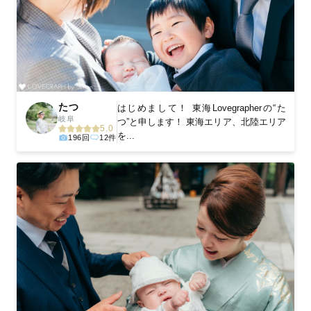
に。きっと「こんな写真を撮ってほしかった！」と思える一枚に
出会えます。まずは、ラブグラフの
撮影事例
をご覧ください。
たつ
はじめまして！ 東海Lovegrapherの“た
岐阜
つ”と申します！ 東海エリア、北陸エリア
5.0
を...
196回
12件