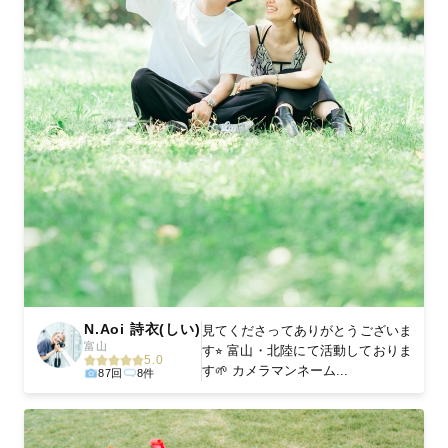
N.Aoi 詩衣(しい)
見てくださってありがとうございま
富山
す⭐︎ 富山・北陸にて活動しておりま
5.0
す🌱 カメラマンネーム...
87回
8件