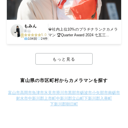
もみん
💎社内上位10%のプラチナランクカメラ
富山
マン 🏆Quarter Award 2024 七五三...
5.0
104回
24件
もっと見る
富山県の市区町村からカメラマンを探す
富山市
高岡市
魚津市
氷見市
滑川市
黒部市
砺波市
小矢部市
南砺市
射水市
中新川郡上市町
中新川郡立山町
下新川郡入善町
下新川郡朝日町