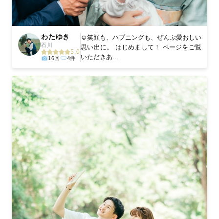
わたゆき
☺️笑顔も、ハプニングも、ぜんぶ愛おしい
石川
思い出に。 はじめまして！ ページをご覧
5.0
いただきあ...
16回
4件