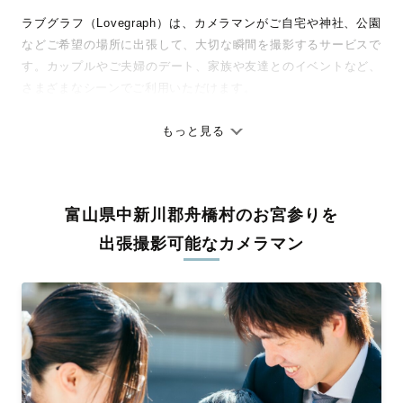
ラブグラフ（Lovegraph）は、カメラマンがご自宅や神社、公園
などご希望の場所に出張して、大切な瞬間を撮影するサービスで
す。カップルやご夫婦のデート、家族や友達とのイベントなど、
さまざまなシーンでご利用いただけます。
七五三やお宮参りといったお子さまの記念行事も、自然な表情や
ありのままの空気感を大切に、何十年経っても見返したくなるよ
もっと見る
うな写真に仕上げます。
全国一律の安心料金でプロ品質をお届け
富山県中新川郡舟橋村のお宮参りを
料金は全国どこでも一律。わかりやすく安心の価格設定です。オ
リジナルの研修と厳正な審査に合格し、撮影技術やホスピタリテ
出張撮影可能なカメラマン
ィを身につけたプロのカメラマンが全国47都道府県に在籍してい
ます。創業10年のノウハウを活かし、思い出に残る素敵な撮影体
験をお届けします。
丁寧なレタッチで思い出を美しく仕上げます
撮影後は、独自の編集技術で写真の明るさや色合いを丁寧に調
整。自然な雰囲気を残しつつも、おしゃれで洗練された仕上がり