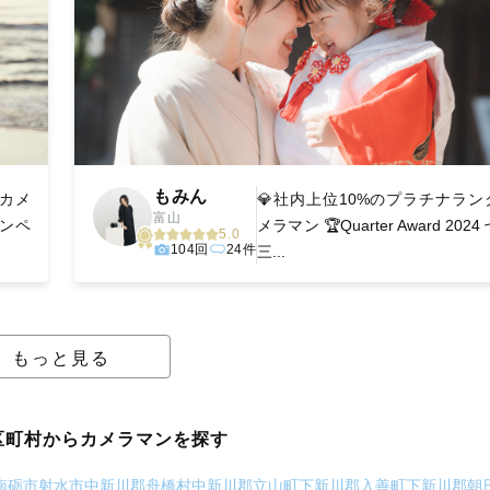
もみん
カメ
💎社内上位10%のプラチナラン
富山
ンペ
メラマン 🏆Quarter Award 2024
5.0
104回
24件
三...
もっと見る
区町村からカメラマンを探す
南砺市
射水市
中新川郡舟橋村
中新川郡立山町
下新川郡入善町
下新川郡朝