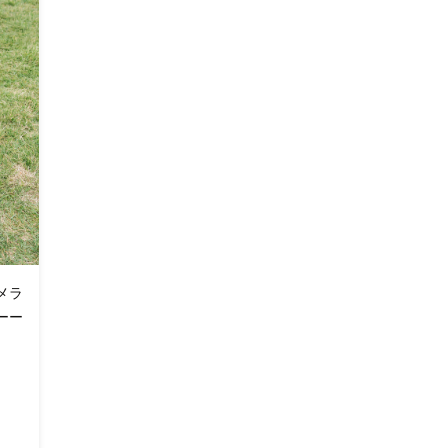
メラ
ーー