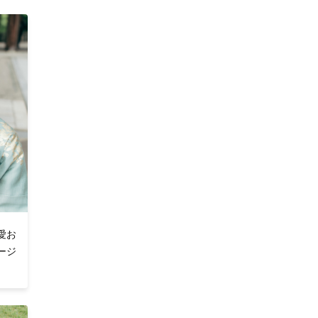
上がり
。
愛お
ージ