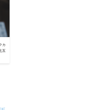
クカ
 七五
日町