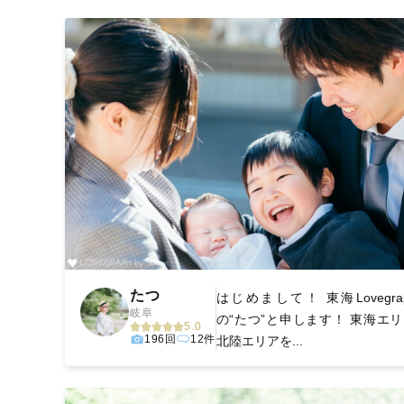
撮影後は、独自の編集技術で写真の明るさや色合いを
に。きっと「こんな写真を撮ってほしかった！」と思え
たつ
はじめまして！ 東海Lovegrap
岐阜
の“たつ”と申します！ 東海エ
5.0
196回
12件
北陸エリアを...