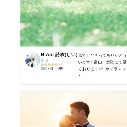
N.Aoi 詩衣(しい)
見てくださってありがとう
富山
います⭐︎ 富山・北陸にて
5.0
87回
8件
ております🌱 カメラマ
ム...