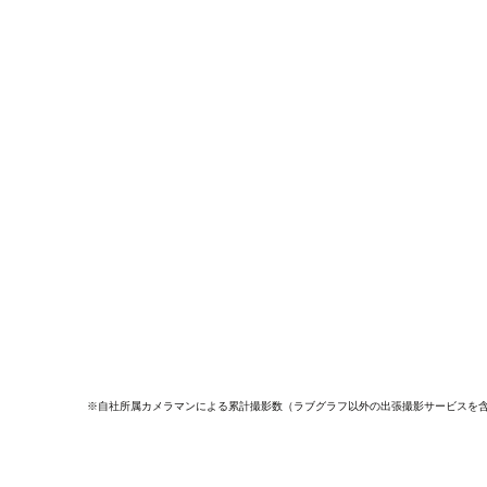
※自社所属カメラマンによる累計撮影数（ラブグラフ以外の出張撮影サービスを