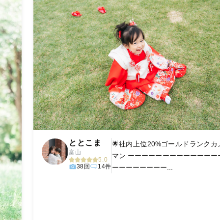
ととこま
🌟社内上位20%ゴールドランクカ
富山
マン ーーーーーーーーーーーーー
5.0
38回
14件
ーーーーーーーー...