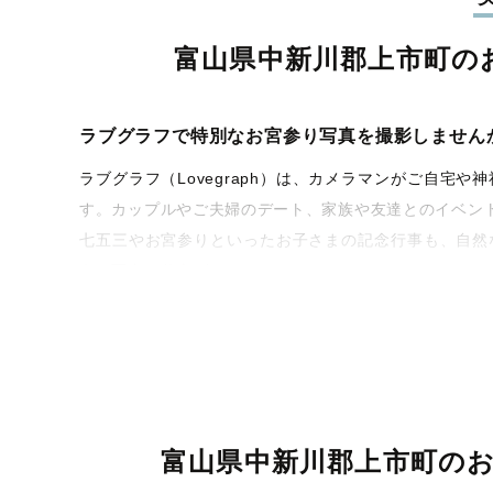
富山県中新川郡上市町の
ラブグラフで特別なお宮参り写真を撮影しません
ラブグラフ（Lovegraph）は、カメラマンがご自
す。カップルやご夫婦のデート、家族や友達とのイベン
七五三やお宮参りといったお子さまの記念行事も、自然
うな写真に仕上げます。
全国一律の安心料金でプロ品質をお届け
料金は全国どこでも一律。わかりやすく安心の価格設定
ィを身につけたプロのカメラマンが全国47都道府県に在
験をお届けします。
富山県中新川郡上市町の
丁寧なレタッチで思い出を美しく仕上げます