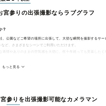
お宮参りの
出張撮影なら
ラブグラフ
か？
宅や神社、公園などご希望の場所に出張して、大切な瞬間を撮影するサー
トなど、さまざまなシーンでご利用いただけます。
な表情やありのままの空気感を大切に、何十年経っても見返したく
もっと見る
です。オリジナルの研修と厳正な審査に合格し、撮影技術やホスピ
籍しています。創業10年のノウハウを活かし、思い出に残る素敵な
お宮参りを
出張撮影可能なカメラマン