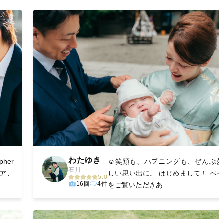
丁寧に調整。自然な雰囲気を残しつつも、おしゃれで洗練された仕
る一枚に出会えます。まずは、ラブグラフの
撮影事例
をご覧ください
わたゆき
her
☺️笑顔も、ハプニングも、ぜんぶ
石川
リア、
しい思い出に。 はじめまして！ ペ
5.0
16回
4件
をご覧いただきあ...