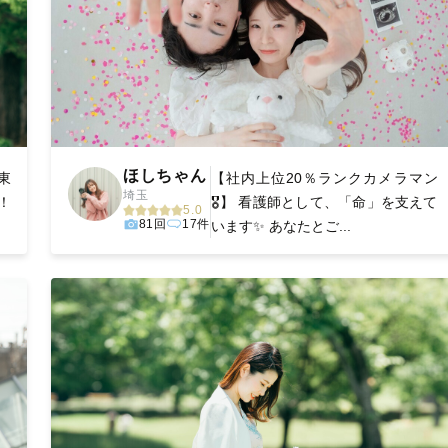
ほしちゃん
東
【社内上位20％ランクカメラマン
埼玉
す！
🎖️】 看護師として、「命」を支えて
5.0
81回
17件
います✨ あなたとご...