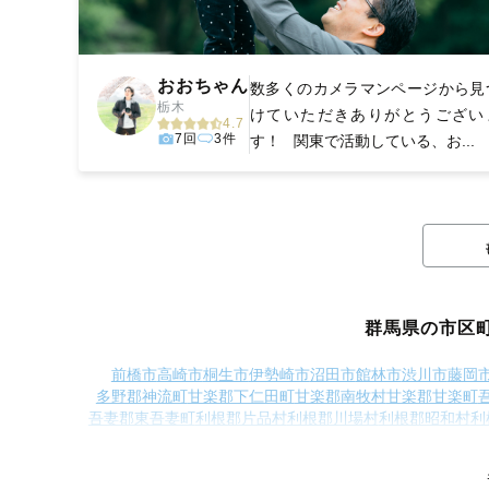
おおちゃん
数多くのカメラマンページから見
栃木
けていただきありがとうござい
4.7
7回
3件
す！ 関東で活動している、お...
群馬県の市区
前橋市
高崎市
桐生市
伊勢崎市
沼田市
館林市
渋川市
藤岡
多野郡神流町
甘楽郡下仁田町
甘楽郡南牧村
甘楽郡甘楽町
吾妻郡東吾妻町
利根郡片品村
利根郡川場村
利根郡昭和村
利
邑楽郡