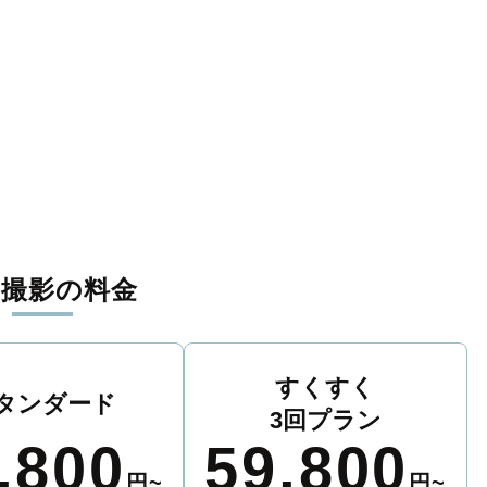
張撮影の料金
すくすく
タンダード
3回プラン
,800
59,800
円~
円~