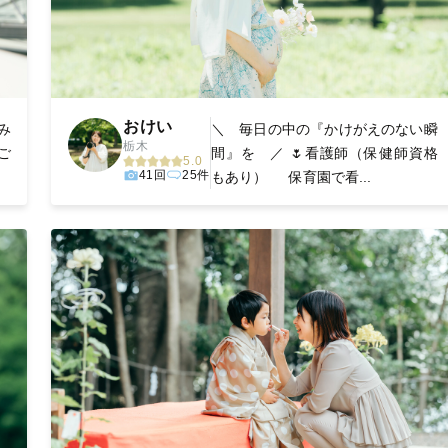
おけい
のみ
＼ 毎日の中の『かけがえのない瞬
栃木
ご
間』を ／ 🌷看護師（保健師資格
5.0
41回
25件
もあり） 保育園で看...