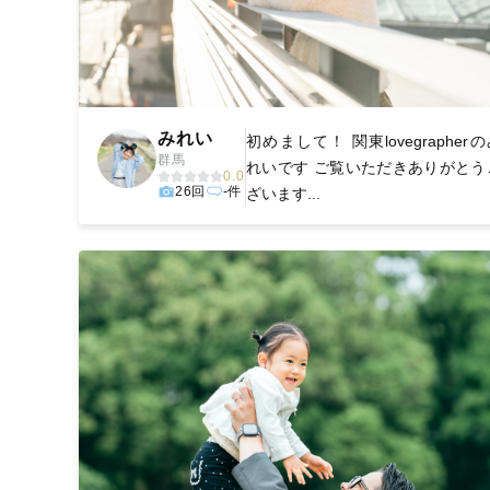
みれい
初めまして！ 関東lovegrapher
群馬
れいです ご覧いただきありがとう
0.0
26回
-件
ざいます...