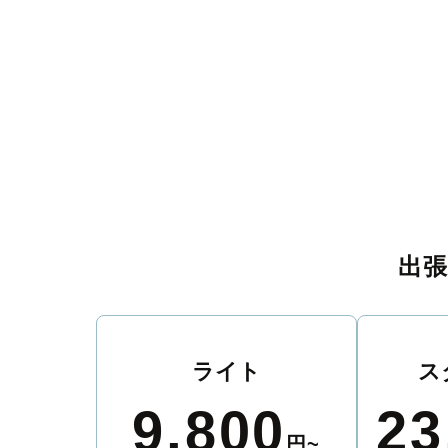
出
ライト
ス
9,800
23
円~