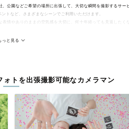
や神社、公園などご希望の場所に出張して、大切な瞬間を撮影するサー
ベントなど、さまざまなシーンでご利用いただけます。
な表情やありのままの空気感を大切に、何十年経っても見返したく
もっと見る
です。オリジナルの研修と厳正な審査に合格し、撮影技術やホスピ
に在籍しています。創業10年のノウハウを活かし、思い出に残る素
フォトを
出張撮影可能なカメラマン
寧に調整。自然な雰囲気を残しつつも、おしゃれで洗練された仕上
える一枚に出会えます。まずは、ラブグラフの
撮影事例
をご覧くだ