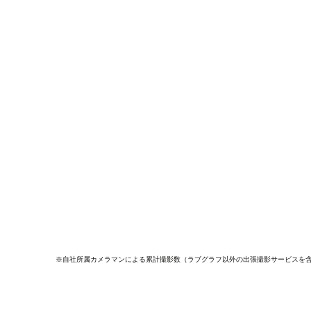
※自社所属カメラマンによる累計撮影数（ラブグラフ以外の出張撮影サービスを