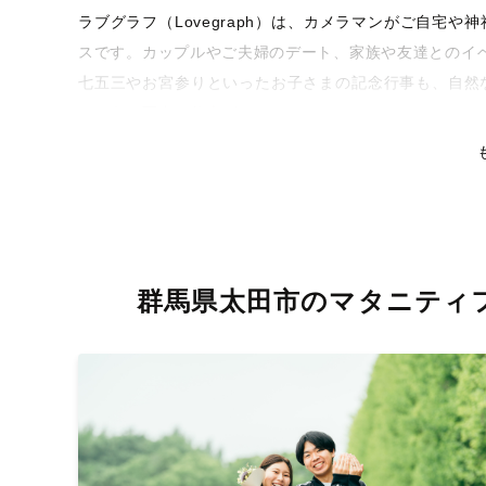
ラブグラフ（Lovegraph）は、カメラマンがご自宅
スです。カップルやご夫婦のデート、家族や友達とのイ
七五三やお宮参りといったお子さまの記念行事も、自然
るような写真に仕上げます。
全国一律の安心料金でプロ品質をお届け
料金は全国どこでも一律。わかりやすく安心の価格設定
リティを身につけたプロのカメラマンが全国47都道府県
な撮影体験をお届けします。
群馬県太田市のマタニティ
丁寧なレタッチで思い出を美しく仕上げます
撮影後は、独自の編集技術で写真の明るさや色合いを丁
りに。きっと「こんな写真を撮ってほしかった！」と思
い。