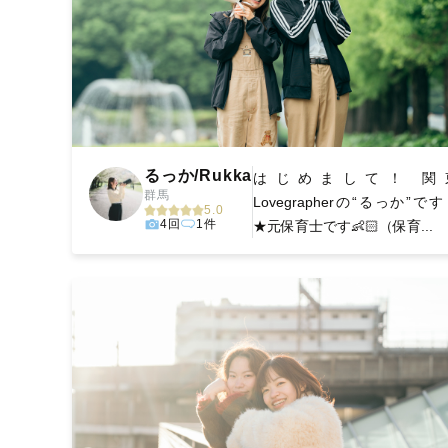
るっか/Rukka
はじめまして！ 関
群馬
Lovegrapherの“るっか”で
5.0
4回
1件
★元保育士です👶🏻（保育...