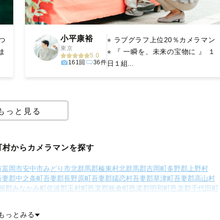
小平康裕
つ
⭐︎ ラブグラフ上位20％カメラマン
東京
ま
⭐︎ 『 一瞬を、未来の宝物に 』 １
5.0
161回
36件
日１組...
もっと見る
町村からカメラマンを探す
市
富岡市
安中市
みどり市
北群馬郡榛東村
北群馬郡吉岡町
多野郡上野村
吾妻郡中之条町
吾妻郡長野原町
吾妻郡嬬恋村
吾妻郡草津町
吾妻郡高山村
根郡みなかみ町
佐波郡玉村町
邑楽郡板倉町
邑楽郡明和町
邑楽郡千代田町
大泉町
邑楽郡邑楽町
もっとみる