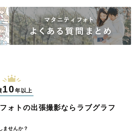
10
績
年以上
ィフォトの
出張撮影なら
ラブグラフ
しませんか？