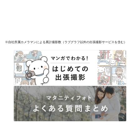
※自社所属カメラマンによる累計撮影数（ラブグラフ以外の出張撮影サービスを含む）