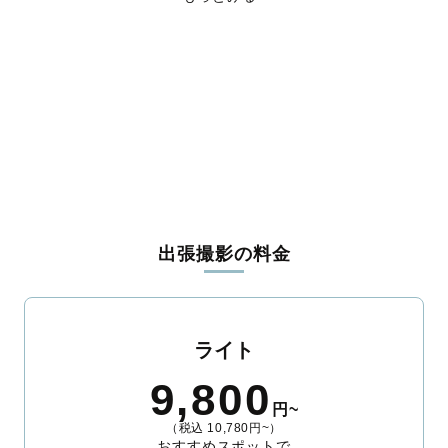
利根郡昭和村
利根郡みなかみ町
佐波郡玉村町
邑楽郡板倉町
邑楽郡明和町
邑楽郡千代田町
邑楽郡大泉町
邑楽郡邑楽町
出張撮影の料金
ライト
9,800
円~
（税込 10,780円~）
おすすめスポットで