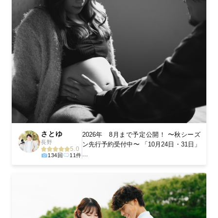
さとゆ
2026年 8月まで予定公開！ 〜秋シーズ
長野
ン先行予約受付中〜 「10月24日・31日」
5.0
...
134回
11件