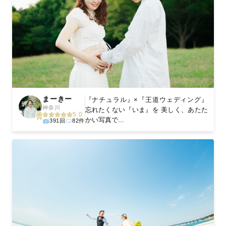
まーきー
『ナチュラル』×『王道ウェディング』
神奈川
忘れたくない『いま』を 美しく、あたた
5.0
かい写真で...
391回
82件