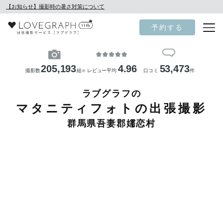
【お知らせ】撮影時の暑さ対策について
予約する
205,193
4.96
53,473
撮影数
組
レビュー平均
口コミ
件
※
ラブグラフの
マタニティフォトの出張撮影
群馬県吾妻郡嬬恋村