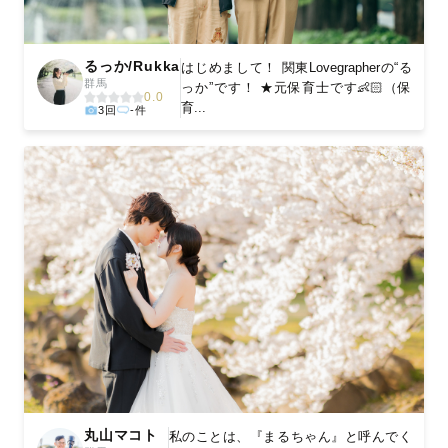
るっか/Rukka
はじめまして！ 関東Lovegrapherの“る
群馬
っか”です！ ★元保育士です👶🏻（保
0.0
育...
3回
-件
丸山マコト
私のことは、『まるちゃん』と呼んでく