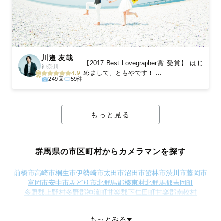
川邉 友哉
【2017 Best Lovegrapher賞 受賞】 はじ
神奈川
めまして、ともやです！ ...
4.9
249回
59件
もっと見る
群馬県の市区町村からカメラマンを探す
前橋市
高崎市
桐生市
伊勢崎市
太田市
沼田市
館林市
渋川市
藤岡市
富岡市
安中市
みどり市
北群馬郡榛東村
北群馬郡吉岡町
多野郡上野村
多野郡神流町
甘楽郡下仁田町
甘楽郡南牧村
甘楽郡甘楽町
吾妻郡中之条町
吾妻郡長野原町
吾妻郡草津町
吾妻郡高山村
吾妻郡東吾妻町
利根郡片品村
利根郡川場村
もっとみる