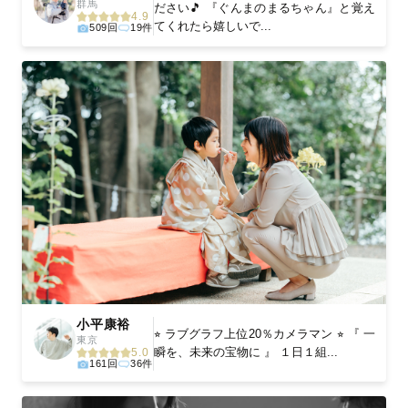
群馬
ださい🎵 『ぐんまのまるちゃん』と覚え
4.9
てくれたら嬉しいで...
509回
19件
小平康裕
⭐︎ ラブグラフ上位20％カメラマン ⭐︎ 『 一
東京
瞬を、未来の宝物に 』 １日１組...
5.0
161回
36件