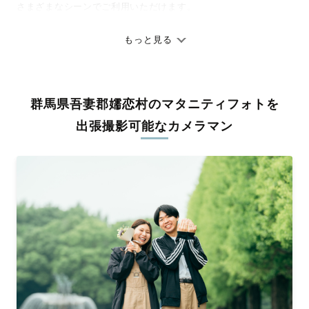
さまざまなシーンでご利用いただけます。
七五三やお宮参りといったお子さまの記念行事も、自然な表情や
ありのままの空気感を大切に、何十年経っても見返したくなるよ
もっと見る
うな写真に仕上げます。
全国一律の安心料金でプロ品質をお届け
群馬県吾妻郡嬬恋村のマタニティフォトを
料金は全国どこでも一律。わかりやすく安心の価格設定です。オ
リジナルの研修と厳正な審査に合格し、撮影技術やホスピタリテ
出張撮影可能なカメラマン
ィを身につけたプロのカメラマンが全国47都道府県に在籍してい
ます。創業10年のノウハウを活かし、思い出に残る素敵な撮影体
験をお届けします。
丁寧なレタッチで思い出を美しく仕上げます
撮影後は、独自の編集技術で写真の明るさや色合いを丁寧に調
整。自然な雰囲気を残しつつも、おしゃれで洗練された仕上がり
に。きっと「こんな写真を撮ってほしかった！」と思える一枚に
出会えます。まずは、ラブグラフの
撮影事例
をご覧ください。