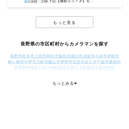
下記【撮影エリア🗾】を...
116回
23件
もっと見る
長野県の市区町村からカメラマンを探す
長野市
松本市
上田市
岡谷市
飯田市
諏訪市
須坂市
小諸市
伊那市
駒ヶ根市
中野市
大町市
飯山市
茅野市
塩尻市
佐久市
千曲市
東御市
安曇野市
南佐久郡小海町
南佐久郡川上村
南佐久郡南牧村
南佐久郡南相木村
南佐久郡北相木村
南佐久郡佐久穂町
北佐久郡軽井沢町
北佐久郡御代田町
北佐久郡立科町
もっとみる
小県郡青木村
小県郡長和町
諏訪郡下諏訪町
諏訪郡富士見町
諏訪郡原村
上伊那郡辰野町
上伊那郡箕輪町
上伊那郡飯島町
上伊那郡南箕輪村
上伊那郡中川村
上伊那郡宮田村
下伊那郡松川町
下伊那郡高森町
下伊那郡阿南町
下伊那郡阿智村
下伊那郡平谷村
下伊那郡根羽村
下伊那郡下條村
下伊那郡売木村
下伊那郡天龍村
下伊那郡泰阜村
下伊那郡喬木村
下伊那郡豊丘村
下伊那郡大鹿村
木曽郡上松町
木曽郡南木曽町
木曽郡木祖村
木曽郡王滝村
木曽郡大桑村
木曽郡木曽町
東筑摩郡麻績村