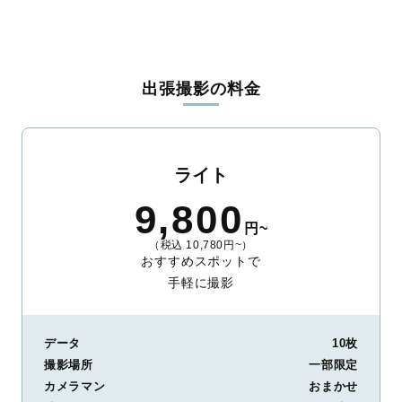
東筑摩郡生坂村
東筑摩郡山形村
東筑摩郡朝日村
東筑摩郡筑北村
北安曇郡池田町
北安曇郡松川村
北安曇郡白馬村
埴科郡坂城町
上高井郡小布施町
上高井郡高山村
下高井郡山ノ内町
下高井郡木島平村
下高井郡野沢温泉村
上水内郡信濃町
上水内郡小川村
上水内郡飯綱町
下水内郡栄村
出張撮影の料金
ライト
9,800
円~
（税込 10,780円~）
おすすめスポットで
手軽に撮影
データ
10枚
撮影場所
一部限定
カメラマン
おまかせ