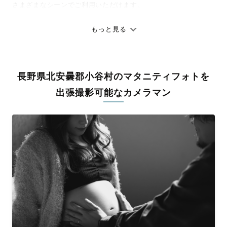
さまざまなシーンでご利用いただけます。
七五三やお宮参りといったお子さまの記念行事も、自然な表情や
ありのままの空気感を大切に、何十年経っても見返したくなるよ
もっと見る
うな写真に仕上げます。
全国一律の安心料金でプロ品質をお届け
長野県北安曇郡小谷村のマタニティフォトを
料金は全国どこでも一律。わかりやすく安心の価格設定です。オ
リジナルの研修と厳正な審査に合格し、撮影技術やホスピタリテ
出張撮影可能なカメラマン
ィを身につけたプロのカメラマンが全国47都道府県に在籍してい
ます。創業10年のノウハウを活かし、思い出に残る素敵な撮影体
験をお届けします。
丁寧なレタッチで思い出を美しく仕上げます
撮影後は、独自の編集技術で写真の明るさや色合いを丁寧に調
整。自然な雰囲気を残しつつも、おしゃれで洗練された仕上がり
に。きっと「こんな写真を撮ってほしかった！」と思える一枚に
出会えます。まずは、ラブグラフの
撮影事例
をご覧ください。