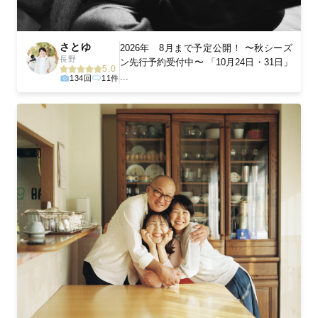
さとゆ
2026年 8月まで予定公開！ 〜秋シーズ
長野
ン先行予約受付中〜 「10月24日・31日」
5.0
...
134回
11件