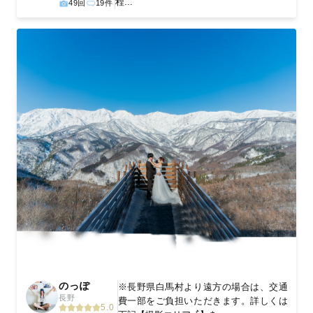
程...
49回
19件
のっぽ
※長野県白馬村より遠方の場合は、交通
長野
費一部をご負担いただきます。詳しくは
5.0