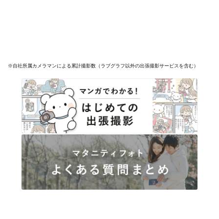
※自社所属カメラマンによる累計撮影数（ラブグラフ以外の出張撮影サービスを含む）