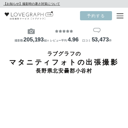
【お知らせ】撮影時の暑さ対策について
予約する
205,193
4.96
53,473
撮影数
組
レビュー平均
口コミ
件
※
ラブグラフの
マタニティフォトの出張撮影
長野県北安曇郡小谷村