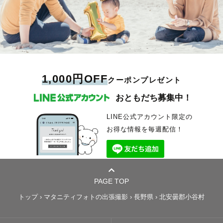
1,000円OFF
クーポンプレゼント
おともだち募集中！
LINE公式アカウント限定の
お得な情報を毎週配信！
PAGE TOP
トップ
›
マタニティフォトの出張撮影
›
長野県
›
北安曇郡小谷村