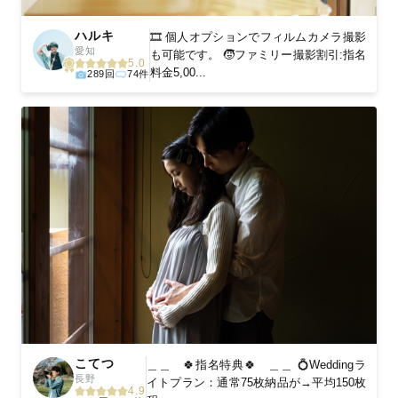
ハルキ
🎞️ 個人オプションでフィルムカメラ撮影
愛知
も可能です。 🧒ファミリー撮影割引:指名
5.0
料金5,00...
289回
74件
こてつ
＿＿ 🍀指名特典🍀 ＿＿ 💍Weddingラ
長野
イトプラン：通常75枚納品が→平均150枚
4.9