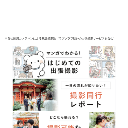
※自社所属カメラマンによる累計撮影数（ラブグラフ以外の出張撮影サービスを含む）