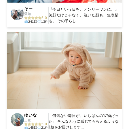
そー
『今日という日を、オンリーワンに。』
愛知
笑顔だけじゃなく、泣いた顔も、無表情
5.0
も。 その子らし...
241回
13件
ゆいな
「何気ない毎日が、いちばんの宝物だっ
三重
た」 そんなふうに感じてもらえるような
5.0
1枚をお届けします...
148回
21件