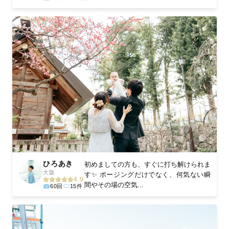
ひろあき
初めましての方も、すぐに打ち解けられま
大阪
す✨ ポージングだけでなく、何気ない瞬
4.9
間やその場の空気...
60回
15件