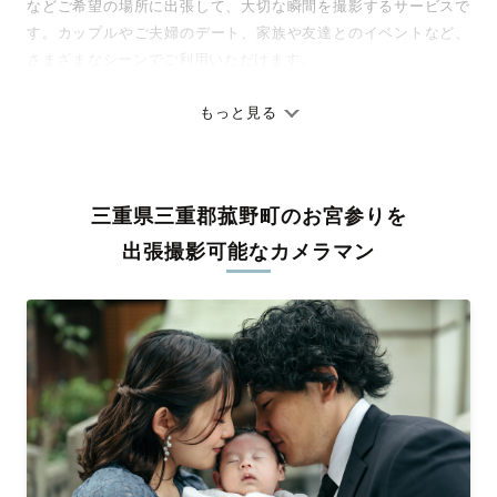
などご希望の場所に出張して、大切な瞬間を撮影するサービスで
す。カップルやご夫婦のデート、家族や友達とのイベントなど、
さまざまなシーンでご利用いただけます。
七五三やお宮参りといったお子さまの記念行事も、自然な表情や
ありのままの空気感を大切に、何十年経っても見返したくなるよ
もっと見る
うな写真に仕上げます。
全国一律の安心料金でプロ品質をお届け
三重県三重郡菰野町のお宮参りを
料金は全国どこでも一律。わかりやすく安心の価格設定です。オ
リジナルの研修と厳正な審査に合格し、撮影技術やホスピタリテ
出張撮影可能なカメラマン
ィを身につけたプロのカメラマンが全国47都道府県に在籍してい
ます。創業10年のノウハウを活かし、思い出に残る素敵な撮影体
験をお届けします。
丁寧なレタッチで思い出を美しく仕上げます
撮影後は、独自の編集技術で写真の明るさや色合いを丁寧に調
整。自然な雰囲気を残しつつも、おしゃれで洗練された仕上がり
に。きっと「こんな写真を撮ってほしかった！」と思える一枚に
出会えます。まずは、ラブグラフの
撮影事例
をご覧ください。