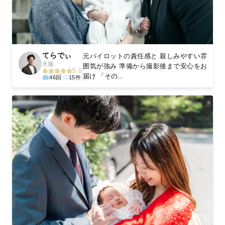
てらでぃ
元パイロットの責任感と 親しみやすい雰
大阪
囲気が強み 準備から撮影後まで安心をお
5.0
届け 「その...
46回
15件