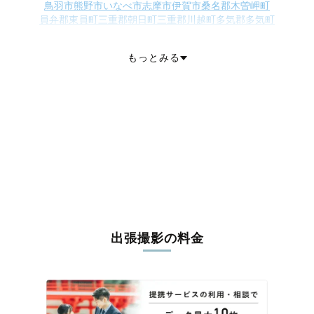
鳥羽市
熊野市
いなべ市
志摩市
伊賀市
桑名郡木曽岬町
員弁郡東員町
三重郡朝日町
三重郡川越町
多気郡多気町
多気郡明和町
多気郡大台町
度会郡玉城町
度会郡度会町
度会郡大紀町
度会郡南伊勢町
北牟婁郡紀北町
南牟婁郡御浜町
もっとみる
南牟婁郡紀宝町
出張撮影の料金