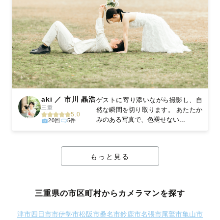
aki ／ 市川 晶浩
ゲストに寄り添いながら撮影し、自
三重
然な瞬間を切り取ります。 あたたか
5.0
みのある写真で、色褪せない...
20回
5件
もっと見る
三重県の市区町村からカメラマンを探す
津市
四日市市
伊勢市
松阪市
桑名市
鈴鹿市
名張市
尾鷲市
亀山市