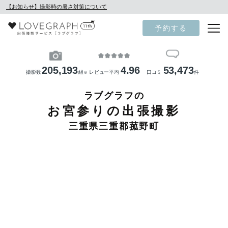
【お知らせ】撮影時の暑さ対策について
予約する
205,193
4.96
53,473
撮影数
組
レビュー平均
口コミ
件
※
ラブグラフの
お宮参りの出張撮影
三重県三重郡菰野町