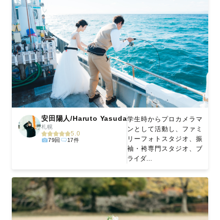
安田陽人/Haruto Yasuda
学生時からプロカメラマ
札幌
ンとして活動し、ファミ
5.0
リーフォトスタジオ、振
79回
17件
袖・袴専門スタジオ、ブ
ライダ...