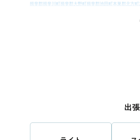
揖斐郡揖斐川町
揖斐郡大野町
揖斐郡池田町
本巣郡北方町
加茂郡東白川
出