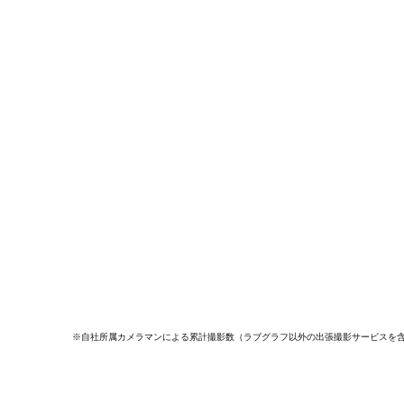
※自社所属カメラマンによる累計撮影数（ラブグラフ以外の出張撮影サービスを