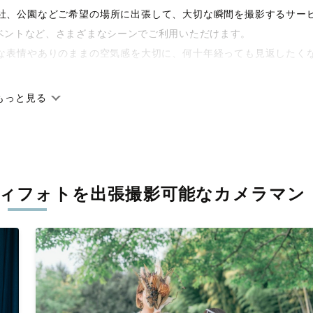
や神社、公園などご希望の場所に出張して、大切な瞬間を撮影するサー
ベントなど、さまざまなシーンでご利用いただけます。
な表情やありのままの空気感を大切に、何十年経っても見返したく
もっと見る
です。オリジナルの研修と厳正な審査に合格し、撮影技術やホスピ
に在籍しています。創業10年のノウハウを活かし、思い出に残る素
ティフォトを
出張撮影可能なカメラマン
寧に調整。自然な雰囲気を残しつつも、おしゃれで洗練された仕上
える一枚に出会えます。まずは、ラブグラフの
撮影事例
をご覧くだ