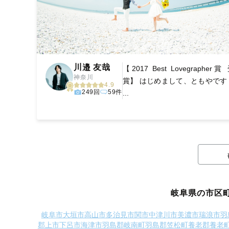
川邉 友哉
【2017 Best Lovegrapher賞
神奈川
賞】 はじめまして、ともやです
4.9
249回
59件
...
岐阜県の市区
岐阜市
大垣市
高山市
多治見市
関市
中津川市
美濃市
瑞浪市
羽
郡上市
下呂市
海津市
羽島郡岐南町
羽島郡笠松町
養老郡養老