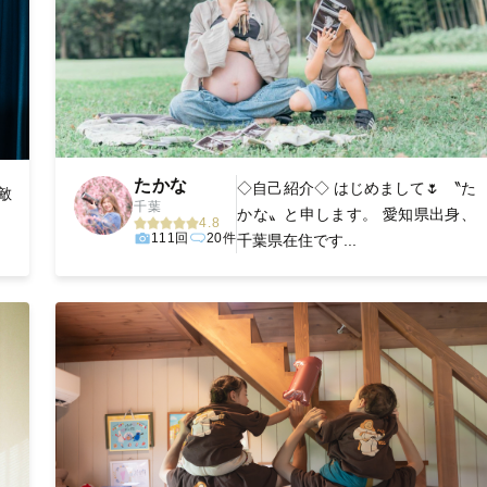
たかな
◇自己紹介◇ はじめまして🌷 〝た
敵
千葉
かな〟と申します。 愛知県出身、
ー
4.8
111回
20件
千葉県在住です...