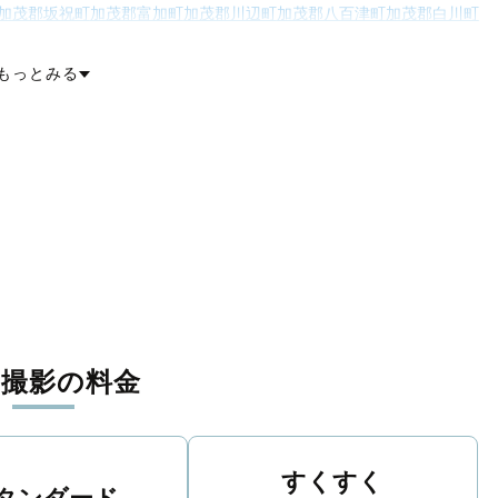
加茂郡坂祝町
加茂郡富加町
加茂郡川辺町
加茂郡八百津町
加茂郡白川町
村
可児郡御嵩町
大野郡白川村
もっとみる
張撮影の料金
すくすく