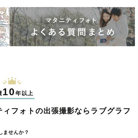
10
績
年以上
ティフォトの
出張撮影なら
ラブグラフ
しませんか？