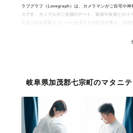
ラブグラフ（Lovegraph）は、カメラマンがご自宅
スです。カップルやご夫婦のデート、家族や友達とのイ
七五三やお宮参りといったお子さまの記念行事も、自然
るような写真に仕上げます。
全国一律の安心料金でプロ品質をお届け
料金は全国どこでも一律。わかりやすく安心の価格設定
リティを身につけたプロのカメラマンが全国47都道府県
な撮影体験をお届けします。
岐阜県加茂郡七宗町のマタニ
丁寧なレタッチで思い出を美しく仕上げます
撮影後は、独自の編集技術で写真の明るさや色合いを丁
りに。きっと「こんな写真を撮ってほしかった！」と思
い。