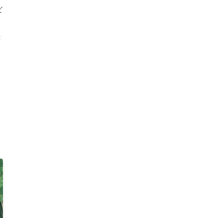
ビ
な
タ
敵
が
さ