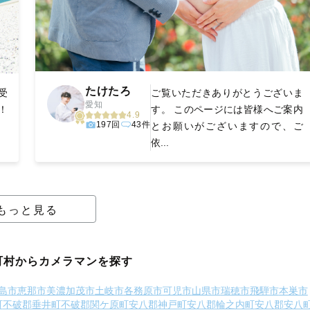
たけたろ
 受
ご覧いただきありがとうございま
愛知
！
す。 このページには皆様へご案内
4.9
197回
43件
とお願いがございますので、ご
依...
もっと見る
町村からカメラマンを探す
島市
恵那市
美濃加茂市
土岐市
各務原市
可児市
山県市
瑞穂市
飛騨市
本巣市
町
不破郡垂井町
不破郡関ケ原町
安八郡神戸町
安八郡輪之内町
安八郡安八