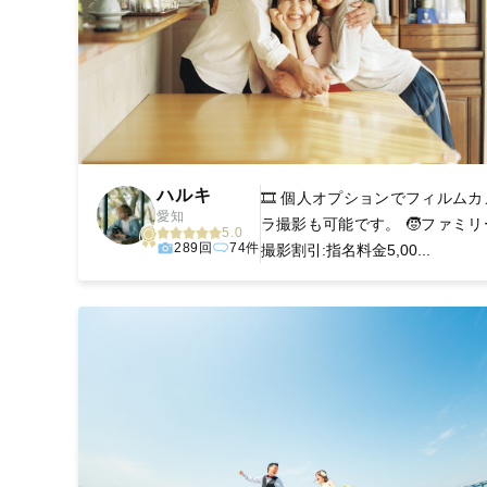
ハルキ
🎞️ 個人オプションでフィルムカ
愛知
ラ撮影も可能です。 🧒ファミリ
5.0
289回
74件
撮影割引:指名料金5,00...