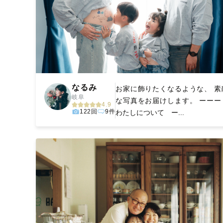
なるみ
お家に飾りたくなるような、 素
岐阜
な写真をお届けします。 ーー
4.9
122回
9件
わたしについて ー...