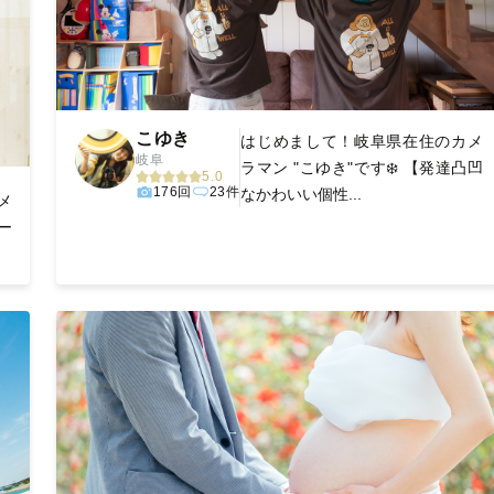
こゆき
はじめまして！岐阜県在住のカメ
岐阜
ラマン "こゆき"です❄️ 【発達凸凹
5.0
176回
23件
なかわいい個性...
メ
ー