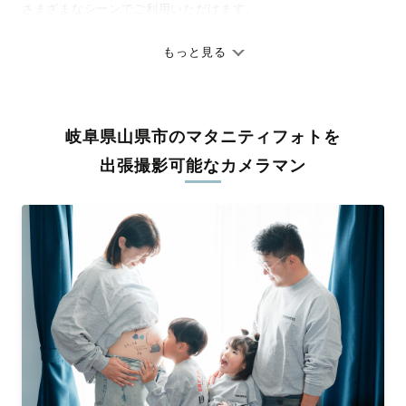
さまざまなシーンでご利用いただけます。
七五三やお宮参りといったお子さまの記念行事も、自然な表情や
ありのままの空気感を大切に、何十年経っても見返したくなるよ
もっと見る
うな写真に仕上げます。
全国一律の安心料金でプロ品質をお届け
岐阜県山県市のマタニティフォトを
料金は全国どこでも一律。わかりやすく安心の価格設定です。オ
リジナルの研修と厳正な審査に合格し、撮影技術やホスピタリテ
出張撮影可能なカメラマン
ィを身につけたプロのカメラマンが全国47都道府県に在籍してい
ます。創業10年のノウハウを活かし、思い出に残る素敵な撮影体
験をお届けします。
丁寧なレタッチで思い出を美しく仕上げます
撮影後は、独自の編集技術で写真の明るさや色合いを丁寧に調
整。自然な雰囲気を残しつつも、おしゃれで洗練された仕上がり
に。きっと「こんな写真を撮ってほしかった！」と思える一枚に
出会えます。まずは、ラブグラフの
撮影事例
をご覧ください。