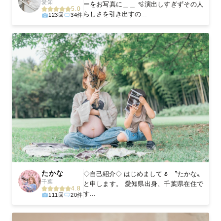
愛知
ーをお写真に＿＿ 🫧演出しすぎずその人
5.0
らしさを引き出すの...
123回
34件
たかな
◇自己紹介◇ はじめまして🌷 〝たかな〟
千葉
と申します。 愛知県出身、千葉県在住で
4.8
す...
111回
20件