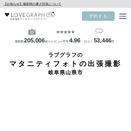
【お知らせ】撮影時の暑さ対策について
予約する
205,006
4.96
53,446
撮影数
組
レビュー平均
口コミ
件
※
ラブグラフの
マタニティフォトの出張撮影
岐阜県山県市