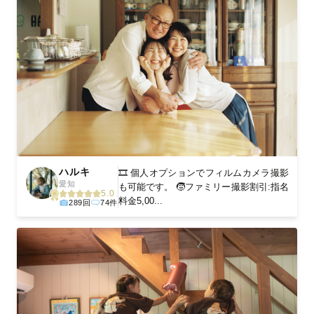
ハルキ
🎞️ 個人オプションでフィルムカメラ撮影
愛知
も可能です。 🧒ファミリー撮影割引:指名
5.0
料金5,00...
289回
74件