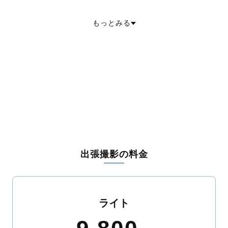
不破郡垂井町
不破郡関ケ原町
安八郡神戸町
安八郡輪之内町
安八郡安八町
揖斐郡揖斐川町
揖斐郡大野町
揖斐郡池田町
もっとみる
本巣郡北方町
加茂郡坂祝町
加茂郡富加町
加茂郡川辺町
加茂郡七宗町
加茂郡八百津町
加茂郡白川町
加茂郡東白川村
可児郡御嵩町
大野郡白川村
出張撮影の料金
ライト