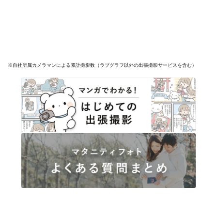
※自社所属カメラマンによる累計撮影数（ラブグラフ以外の出張撮影サービスを含む）