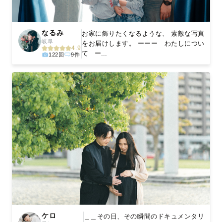
なるみ
お家に飾りたくなるような、 素敵な写真
岐阜
をお届けします。 ーーー わたしについ
4.9
て ー...
122回
9件
ケロ
＿＿その日、その瞬間のドキュメンタリ