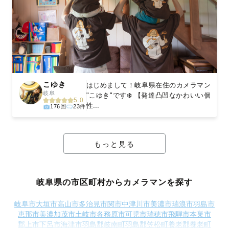
こゆき
はじめまして！岐阜県在住のカメラマン
岐阜
"こゆき"です❄️ 【発達凸凹なかわいい個
5.0
性...
176回
23件
もっと見る
岐阜県の市区町村からカメラマンを探す
岐阜市
大垣市
高山市
多治見市
関市
中津川市
美濃市
瑞浪市
羽島市
恵那市
美濃加茂市
土岐市
各務原市
可児市
瑞穂市
飛騨市
本巣市
郡上市
下呂市
海津市
羽島郡岐南町
羽島郡笠松町
養老郡養老町