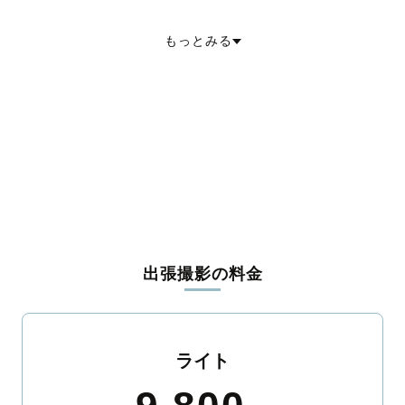
養老郡養老町
不破郡垂井町
不破郡関ケ原町
安八郡神戸町
安八郡輪之内町
安八郡安八町
揖斐郡揖斐川町
揖斐郡大野町
もっとみる
本巣郡北方町
加茂郡坂祝町
加茂郡富加町
加茂郡川辺町
加茂郡七宗町
加茂郡八百津町
加茂郡白川町
加茂郡東白川村
可児郡御嵩町
大野郡白川村
出張撮影の料金
ライト