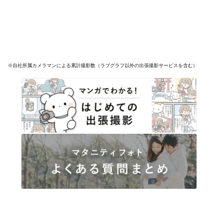
※自社所属カメラマンによる累計撮影数（ラブグラフ以外の出張撮影サービスを含む）