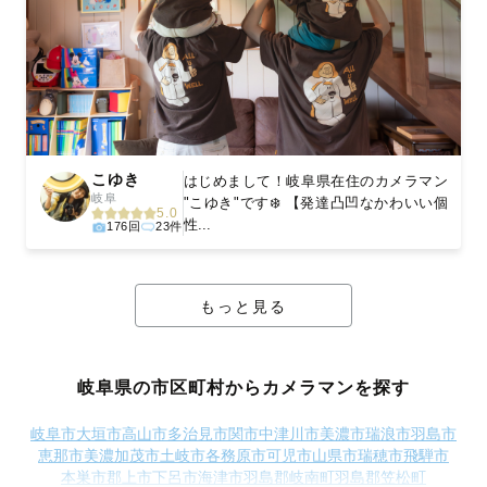
こゆき
はじめまして！岐阜県在住のカメラマン
岐阜
"こゆき"です❄️ 【発達凸凹なかわいい個
5.0
性...
176回
23件
もっと見る
岐阜県の市区町村からカメラマンを探す
岐阜市
大垣市
高山市
多治見市
関市
中津川市
美濃市
瑞浪市
羽島市
恵那市
美濃加茂市
土岐市
各務原市
可児市
山県市
瑞穂市
飛騨市
本巣市
郡上市
下呂市
海津市
羽島郡岐南町
羽島郡笠松町