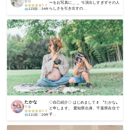
愛知
ーをお写真に＿＿ 🫧演出しすぎずその人
5.0
らしさを引き出すの...
123回
34件
たかな
◇自己紹介◇ はじめまして🌷 〝たかな〟
千葉
と申します。 愛知県出身、千葉県在住で
4.8
す...
111回
20件