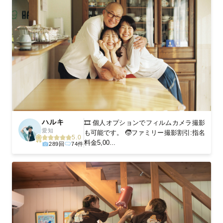
ハルキ
🎞️ 個人オプションでフィルムカメラ撮影
愛知
も可能です。 🧒ファミリー撮影割引:指名
5.0
料金5,00...
289回
74件