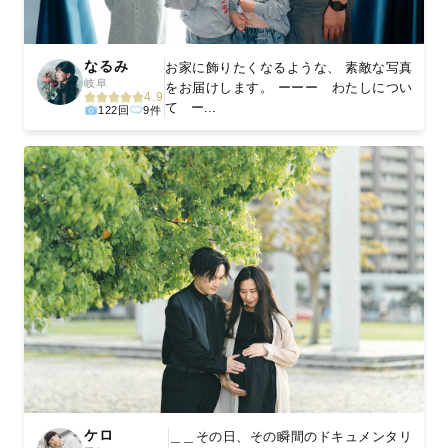
なるみ
お家に飾りたくなるような、 素敵な写真
岐阜
をお届けします。 ーーー わたしについ
4.9
て ー...
122回
9件
ケロ
＿＿その日、その瞬間のドキュメンタリ