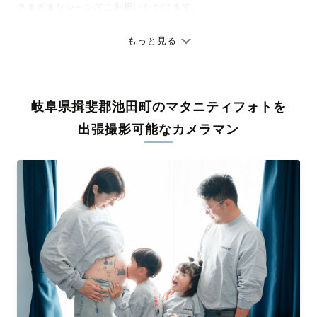
さまざまなシーンでご利用いただけます。
七五三やお宮参りといったお子さまの記念行事も、自然な表情や
ありのままの空気感を大切に、何十年経っても見返したくなるよ
もっと見る
うな写真に仕上げます。
全国一律の安心料金でプロ品質をお届け
岐阜県揖斐郡池田町のマタニティフォトを
料金は全国どこでも一律。わかりやすく安心の価格設定です。オ
リジナルの研修と厳正な審査に合格し、撮影技術やホスピタリテ
出張撮影可能なカメラマン
ィを身につけたプロのカメラマンが全国47都道府県に在籍してい
ます。創業10年のノウハウを活かし、思い出に残る素敵な撮影体
験をお届けします。
丁寧なレタッチで思い出を美しく仕上げます
撮影後は、独自の編集技術で写真の明るさや色合いを丁寧に調
整。自然な雰囲気を残しつつも、おしゃれで洗練された仕上がり
に。きっと「こんな写真を撮ってほしかった！」と思える一枚に
出会えます。まずは、ラブグラフの
撮影事例
をご覧ください。