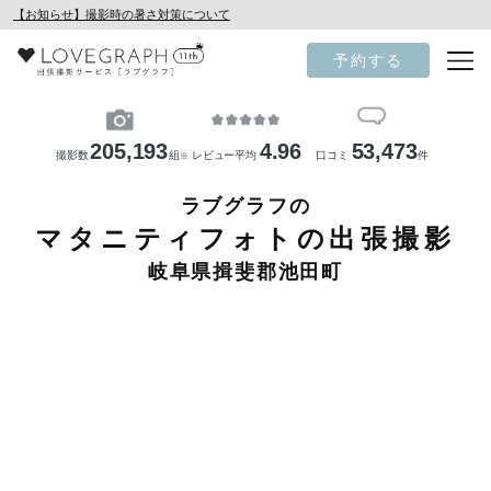
【お知らせ】撮影時の暑さ対策について
予約する
205,193
4.96
53,473
撮影数
組
レビュー平均
口コミ
件
※
ラブグラフの
マタニティフォトの出張撮影
岐阜県揖斐郡池田町