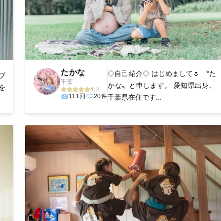
たかな
◇自己紹介◇ はじめまして🌷 〝た
ブ
千葉
かな〟と申します。 愛知県出身、
を
4.8
111回
20件
千葉県在住です...