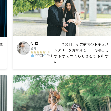
ケロ
敵
＿＿その日、その瞬間のドキュメ
愛知
ー
ンタリーをお写真に＿＿ 🫧演出し
5.0
123回
34件
すぎずその人らしさを引き出す
の...