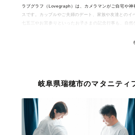
ラブグラフ（Lovegraph）は、カメラマンがご自宅
スです。カップルやご夫婦のデート、家族や友達とのイ
七五三やお宮参りといったお子さまの記念行事も、自然
るような写真に仕上げます。
全国一律の安心料金でプロ品質をお届け
料金は全国どこでも一律。わかりやすく安心の価格設定
リティを身につけたプロのカメラマンが全国47都道府県
な撮影体験をお届けします。
岐阜県瑞穂市のマタニティ
丁寧なレタッチで思い出を美しく仕上げます
撮影後は、独自の編集技術で写真の明るさや色合いを丁
りに。きっと「こんな写真を撮ってほしかった！」と思
い。