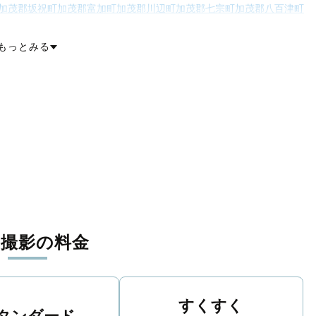
加茂郡坂祝町
加茂郡富加町
加茂郡川辺町
加茂郡七宗町
加茂郡八百津町
東白川村
可児郡御嵩町
大野郡白川村
もっとみる
張撮影の料金
すくすく