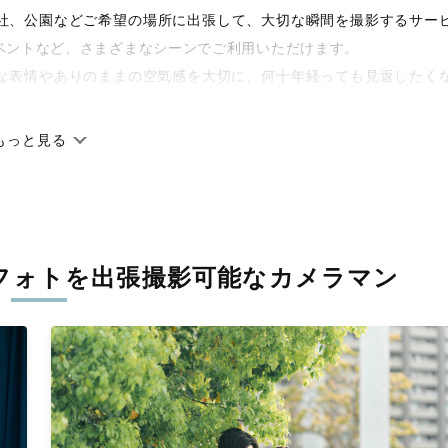
や神社、公園などご希望の場所に出張して、大切な瞬間を撮影するサー
ベントなど、さまざまなシーンでご利用いただけます。
な表情やありのままの空気感を大切に、何十年経っても見返したく
もっと見る
です。オリジナルの研修と厳正な審査に合格し、撮影技術やホスピ
に在籍しています。創業10年のノウハウを活かし、思い出に残る素
フォトを
出張撮影可能なカメラマン
寧に調整。自然な雰囲気を残しつつも、おしゃれで洗練された仕上
える一枚に出会えます。まずは、ラブグラフの
撮影事例
をご覧くだ