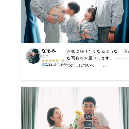
なるみ
お家に飾りたくなるような、 素
岐阜
な写真をお届けします。 ーー
4.9
122回
9件
わたしについて ー...