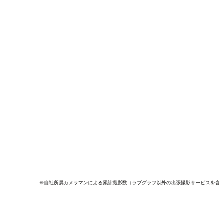
※自社所属カメラマンによる累計撮影数（ラブグラフ以外の出張撮影サービスを