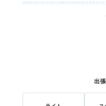
揖斐郡揖斐川町
揖斐郡大野町
揖斐郡池田町
本巣郡北方町
加茂郡白川町
加茂郡
出