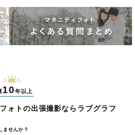
10
績
年以上
ィフォトの
出張撮影なら
ラブグラフ
しませんか？