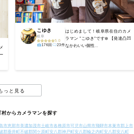
こゆき
はじめまして！岐阜県在住のカメ
岐阜
ラマン "こゆき"です❄️ 【発達凸凹
5.0
176回
23件
なかわいい個性...
メ
ー
もっと見る
町村からカメラマンを探す
島市
恵那市
美濃加茂市
土岐市
各務原市
可児市
山県市
飛騨市
本巣市
郡上市
破郡垂井町
不破郡関ケ原町
安八郡神戸町
安八郡輪之内町
安八郡安八町