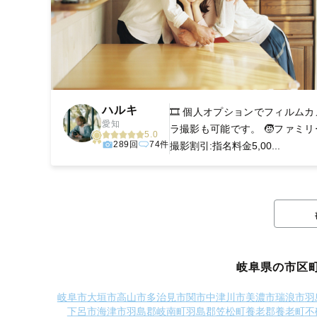
ハルキ
🎞️ 個人オプションでフィルムカ
愛知
ラ撮影も可能です。 🧒ファミリ
5.0
289回
74件
撮影割引:指名料金5,00...
岐阜県の市区
岐阜市
大垣市
高山市
多治見市
関市
中津川市
美濃市
瑞浪市
羽
下呂市
海津市
羽島郡岐南町
羽島郡笠松町
養老郡養老町
不