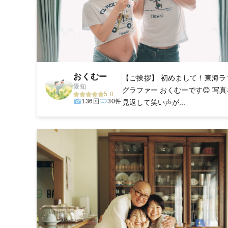
おくむー
【ご挨拶】 初めまして！東海ラ
愛知
グラファー おくむーです😊 写真
5.0
136回
30件
見返して笑い声が...