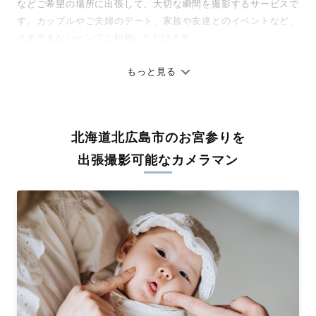
などご希望の場所に出張して、大切な瞬間を撮影するサービスで
す。カップルやご夫婦のデート、家族や友達とのイベントなど、
さまざまなシーンでご利用いただけます。
七五三やお宮参りといったお子さまの記念行事も、自然な表情や
ありのままの空気感を大切に、何十年経っても見返したくなるよ
もっと見る
うな写真に仕上げます。
全国一律の安心料金でプロ品質をお届け
北海道北広島市のお宮参りを
料金は全国どこでも一律。わかりやすく安心の価格設定です。オ
リジナルの研修と厳正な審査に合格し、撮影技術やホスピタリテ
出張撮影可能なカメラマン
ィを身につけたプロのカメラマンが全国47都道府県に在籍してい
ます。創業10年のノウハウを活かし、思い出に残る素敵な撮影体
験をお届けします。
丁寧なレタッチで思い出を美しく仕上げます
撮影後は、独自の編集技術で写真の明るさや色合いを丁寧に調
整。自然な雰囲気を残しつつも、おしゃれで洗練された仕上がり
に。きっと「こんな写真を撮ってほしかった！」と思える一枚に
出会えます。まずは、ラブグラフの
撮影事例
をご覧ください。