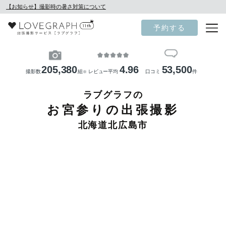
【お知らせ】撮影時の暑さ対策について
予約する
205,380
4.96
53,500
撮影数
組
レビュー平均
口コミ
件
※
ラブグラフの
お宮参りの出張撮影
北海道北広島市