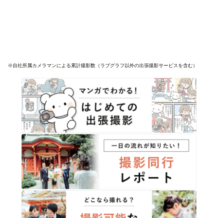
※自社所属カメラマンによる累計撮影数（ラブグラフ以外の出張撮影サービスを含む）