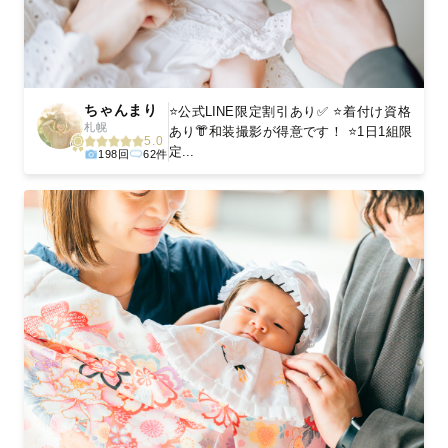
ちゃんまり
⭐️公式LINE限定割引あり✅ ⭐️着付け資格
札幌
あり👘和装撮影が得意です！ ⭐️1日1組限
5.0
定...
198回
62件