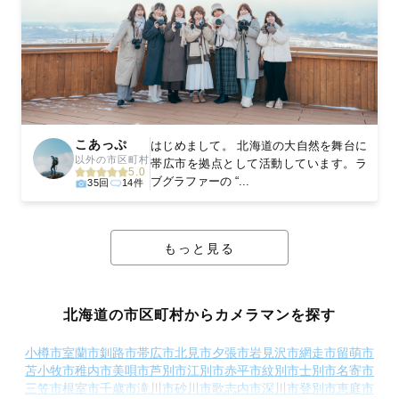
こあっぷ
はじめまして。 北海道の大自然を舞台に
以外の市区町村
帯広市を拠点として活動しています。ラ
5.0
ブグラファーの “...
35回
14件
もっと見る
北海道の市区町村からカメラマンを探す
小樽市
室蘭市
釧路市
帯広市
北見市
夕張市
岩見沢市
網走市
留萌市
苫小牧市
稚内市
美唄市
芦別市
江別市
赤平市
紋別市
士別市
名寄市
三笠市
根室市
千歳市
滝川市
砂川市
歌志内市
深川市
登別市
恵庭市