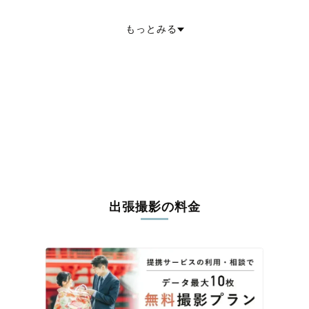
伊達市
石狩市
北斗市
石狩郡当別町
石狩郡新篠津村
松前郡松前町
松前郡福島町
上磯郡知内町
上磯郡木古内町
亀田郡七飯町
もっとみる
茅部郡鹿部町
茅部郡森町
二海郡八雲町
山越郡長万部町
檜山郡江差町
檜山郡上ノ国町
檜山郡厚沢部町
爾志郡乙部町
奥尻郡奥尻町
瀬棚郡今金町
久遠郡せたな町
島牧郡島牧村
寿都郡寿都町
寿都郡黒松内町
磯谷郡蘭越町
虻田郡ニセコ町
虻田郡真狩村
虻田郡留寿都村
虻田郡喜茂別町
虻田郡京極町
虻田郡倶知安町
岩内郡共和町
岩内郡岩内町
古宇郡泊村
古宇郡神恵内村
積丹郡積丹町
古平郡古平町
余市郡仁木町
余市郡余市町
余市郡赤井川村
空知郡南幌町
空知郡奈井江町
空知郡上砂川町
夕張郡由仁町
夕張郡長沼町
夕張郡栗山町
樺戸郡月形町
樺戸郡浦臼町
樺戸郡新十津川町
雨竜郡妹背牛町
雨竜郡秩父別町
雨竜郡雨竜町
雨竜郡北竜町
雨竜郡沼田町
上川郡鷹栖町
上川郡東神楽町
上川郡当麻町
上川郡比布町
上川郡愛別町
上川郡上川町
上川郡東川町
勇払郡占冠村
出張撮影の料金
上川郡和寒町
上川郡剣淵町
上川郡下川町
中川郡美深町
中川郡音威子府村
中川郡中川町
雨竜郡幌加内町
増毛郡増毛町
留萌郡小平町
苫前郡苫前町
苫前郡羽幌町
苫前郡初山別村
天塩郡遠別町
天塩郡天塩町
宗谷郡猿払村
枝幸郡浜頓別町
枝幸郡中頓別町
枝幸郡枝幸町
天塩郡豊富町
礼文郡礼文町
利尻郡利尻町
利尻郡利尻富士町
天塩郡幌延町
網走郡美幌町
網走郡津別町
斜里郡斜里町
斜里郡清里町
斜里郡小清水町
常呂郡訓子府町
常呂郡置戸町
常呂郡佐呂間町
紋別郡遠軽町