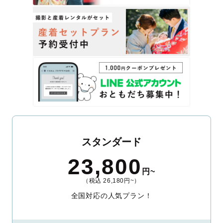
紋別郡湧別町
紋別郡滝上町
紋別郡興部町
紋別郡西興部村
紋別郡雄武町
網走郡大空町
虻田郡豊浦町
有珠郡壮瞥町
白老郡白老町
勇払郡厚真町
虻田郡洞爺湖町
勇払郡安平町
勇払郡むかわ町
沙流郡日高町
沙流郡平取町
新冠郡新冠町
浦河郡浦河町
様似郡様似町
幌泉郡えりも町
日高郡新ひだか町
河東郡音更町
河東郡士幌町
河東郡上士幌町
河東郡鹿追町
上川郡新得町
上川郡清水町
河西郡芽室町
河西郡中札内村
河西郡更別村
広尾郡大樹町
広尾郡広尾町
中川郡幕別町
中川郡池田町
中川郡豊頃町
中川郡本別町
足寄郡足寄町
足寄郡陸別町
十勝郡浦幌町
釧路郡釧路町
厚岸郡厚岸町
厚岸郡浜中町
川上郡標茶町
川上郡弟子屈町
阿寒郡鶴居村
白糠郡白糠町
野付郡別海町
標津郡中標津町
標津郡標津町
目梨郡羅臼町
スタンダード
23,800
円~
（税込 26,180円~）
全国対応の人気プラン！