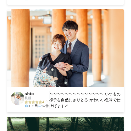
shio
〜〜〜〜〜〜〜〜〜〜〜〜〜〜 いつもの
札幌
様子を自然にきりとる かわいい色味で仕
4.9
上げます🪄 ...
102回
32件