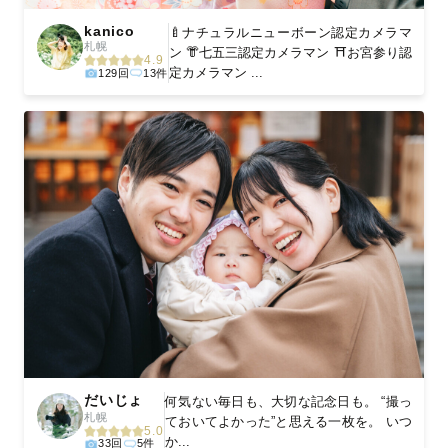
kanico
🍼ナチュラルニューボーン認定カメラマ
札幌
ン 👘七五三認定カメラマン ⛩お宮参り認
4.9
定カメラマン ...
129回
13件
だいじょ
何気ない毎日も、大切な記念日も。 “撮っ
札幌
ておいてよかった”と思える一枚を。 いつ
5.0
か...
33回
5件